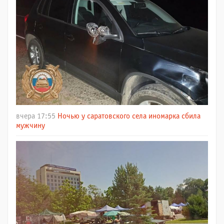
вчера 17:55
Ночью у саратовского села иномарка сбила
мужчину