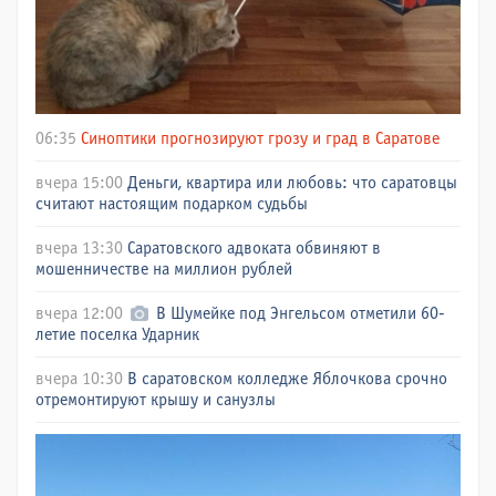
06:35
Синоптики прогнозируют грозу и град в Саратове
вчера 15:00
Деньги, квартира или любовь: что саратовцы
считают настоящим подарком судьбы
вчера 13:30
Саратовского адвоката обвиняют в
мошенничестве на миллион рублей
вчера 12:00
В Шумейке под Энгельсом отметили 60-
летие поселка Ударник
вчера 10:30
В саратовском колледже Яблочкова срочно
отремонтируют крышу и санузлы