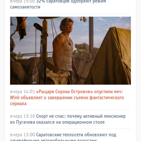
вчера 15:00
32% саратовцев одобряют режим
самозанятости
вчера 14:01
«Рыцари Сорока Островов» опустили меч:
Wink объявляет о завершении съемок фантастического
сериала
вчера 13:16
Спорт не спас: почему активный пенсионер
из Пугачева оказался на операционном столе
вчера 13:00
Саратовские теплосети обновляют под
оживлёнными автомобильными дорогами