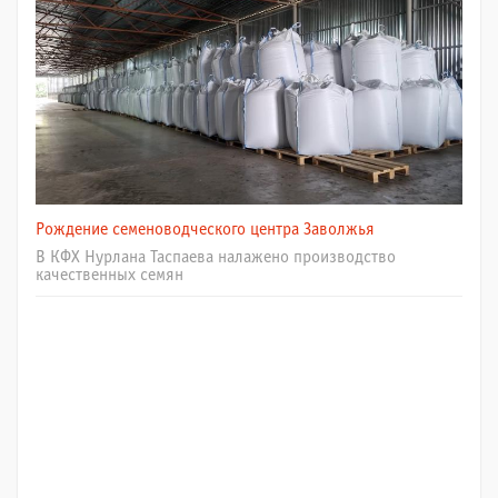
Рождение семеноводческого центра Заволжья
В КФХ Нурлана Таспаева налажено производство
качественных семян