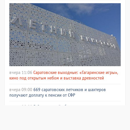
вчера 11:06
Саратовские выходные: «Гагаринские игры»,
кино под открытым небом и выставка древностей
вчера 09:00
669 саратовских летчиков и шахтеров
получают доплату к пенсии от СФР
вчера 06:00
В Саратовской области жарко и ветрено
06.08 17:45
Более 36 тысяч балаковцев сделали
рентген на новом оборудовании с начала года