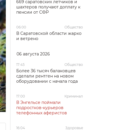
669 саратовских летчиков и
шахтеров получают доплату к
пенсии от СФР
06:00
Общество
В Саратовской области жарко
и ветрено
06 августа 2026
17:45
Общество
Более 36 тысяч балаковцев
сделали рентген на новом
оборудовании с начала года
17:00
Криминал
В Энгельсе поймали
подростков-курьеров
телефонных аферистов
16:04
Здоровье