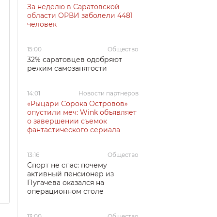
За неделю в Саратовской
области ОРВИ заболели 4481
человек
15:00
Общество
32% саратовцев одобряют
режим самозанятости
14:01
Новости партнеров
«Рыцари Сорока Островов»
опустили меч: Wink объявляет
о завершении съемок
фантастического сериала
13:16
Общество
Спорт не спас: почему
активный пенсионер из
Пугачева оказался на
операционном столе
13:00
Общество