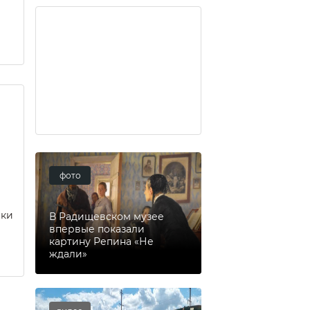
фото
еки
В Радищевском музее
впервые показали
картину Репина «Не
ждали»