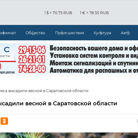
1 $ = 70.75 RUB
1 € = 78.55 RUB
риминал
Общество
Происшествия
Культура
Авто
 леса высадили весной в Саратовской области
высадили весной в Саратовской области