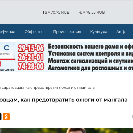
1 $ = 70.75 RUB
1 € = 78.55 RUB
риминал
Общество
Происшествия
Культура
Авто
 саратовцам, как предотвратить ожоги от мангала
овцам, как предотвратить ожоги от мангала