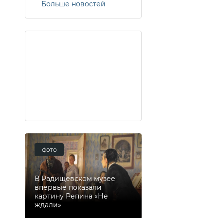
Больше новостей
фото
В Радищевском музее
впервые показали
картину Репина «Не
ждали»