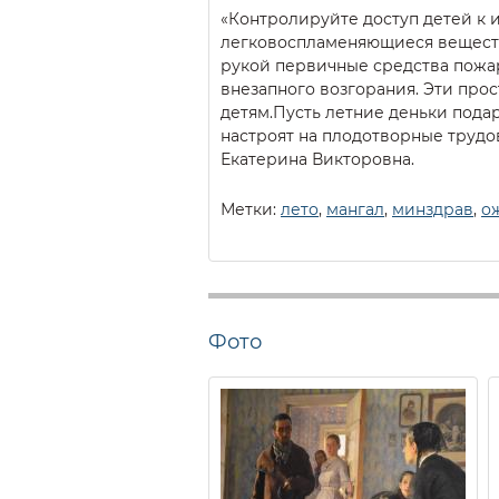
«Контролируйте доступ детей к 
легковоспламеняющиеся веществ
рукой первичные средства пожар
внезапного возгорания. Эти про
детям.Пусть летние деньки пода
настроят на плодотворные трудов
Екатерина Викторовна.
Метки:
лето
,
мангал
,
минздрав
,
о
Фото