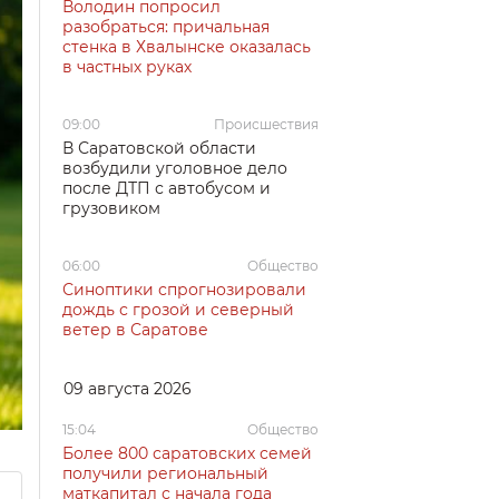
Володин попросил
разобраться: причальная
стенка в Хвалынске оказалась
в частных руках
09:00
Происшествия
В Саратовской области
возбудили уголовное дело
после ДТП с автобусом и
грузовиком
06:00
Общество
Синоптики спрогнозировали
дождь с грозой и северный
ветер в Саратове
09 августа 2026
15:04
Общество
Более 800 саратовских семей
получили региональный
маткапитал с начала года