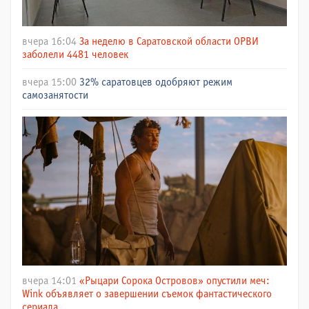
вчера 16:04
За неделю в Саратовской области ОРВИ
заболели 4481 человек
вчера 15:00
32% саратовцев одобряют режим
самозанятости
вчера 14:01
«Рыцари Сорока Островов» опустили меч:
Wink объявляет о завершении съемок фантастического
сериала