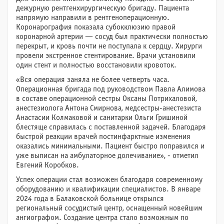
дежурную рентгенхирургическую бригаду. Пациента
напрямую направили в рентгеноперационную.
Коронарография показала субокклюзию правой
коронарной артерии — сосуд был практически полностью
перекрыт, и кровь почти не поступала к сердцу. Хирурги
провели экстренное стентирование. Врачи установили
один стент и полностью восстановили кровоток.
«Вся операция заняла не более четверть часа.
Операционная бригада под руководством Павла Алимова
в составе операционной сестры Оксаны Потрихаловой,
анестезиолога Антона Смирнова, медсестры-анестезиста
Анастасии Колмаковой и санитарки Ольги Гришиной
блестяще справилась с поставленной задачей. Благодаря
быстрой реакции врачей постинфарктные изменения
оказались минимальными. Пациент быстро поправился и
уже выписан на амбулаторное долечивание», - отметил
Евгений Коробков.
Успех операции стал возможен благодаря современному
оборудованию и квалификации специалистов. В январе
2024 года в Балаковской больнице открылся
региональный сосудистый центр, оснащенный новейшим
ангиографом. Создание центра стало возможным по