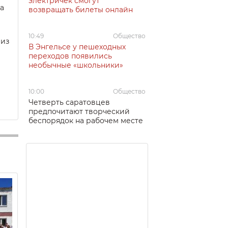
электричек смогут
а
возвращать билеты онлайн
10:49
Общество
 из
В Энгельсе у пешеходных
переходов появились
необычные «школьники»
10:00
Общество
Четверть саратовцев
предпочитают творческий
беспорядок на рабочем месте