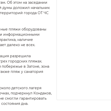
ам. Об этом на заседании
й думы доложил начальник
 территорий города ОТ ЧС
ийные пляжи оборудованы
 и информационными
практика, наличие
ет далеко не всех.
рация разрешила
трех городских пляжах.
 побережье в Затоне, зона
также пляж у санатория
около детского лагеря
очках, подчеркнул Кондаков,
не смогли гарантировать
 состояния дна.