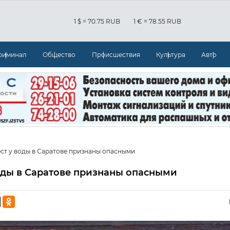
1 $ = 70.75 RUB
1 € = 78.55 RUB
риминал
Общество
Происшествия
Культура
Авто
ст у воды в Саратове признаны опасными
оды в Саратове признаны опасными