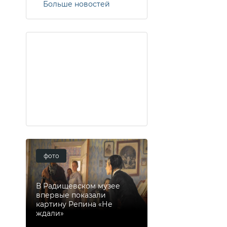
Больше новостей
фото
В Радищевском музее
впервые показали
картину Репина «Не
ждали»