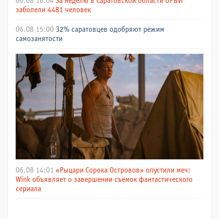
06.08 16:04
За неделю в Саратовской области ОРВИ
заболели 4481 человек
06.08 15:00
32% саратовцев одобряют режим
самозанятости
06.08 14:01
«Рыцари Сорока Островов» опустили меч:
Wink объявляет о завершении съемок фантастического
сериала