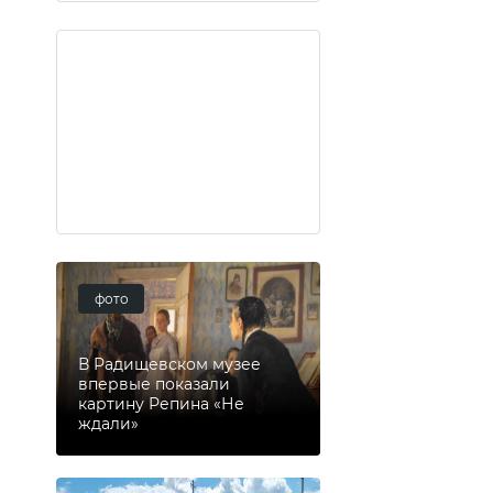
фото
В Радищевском музее
впервые показали
картину Репина «Не
ждали»