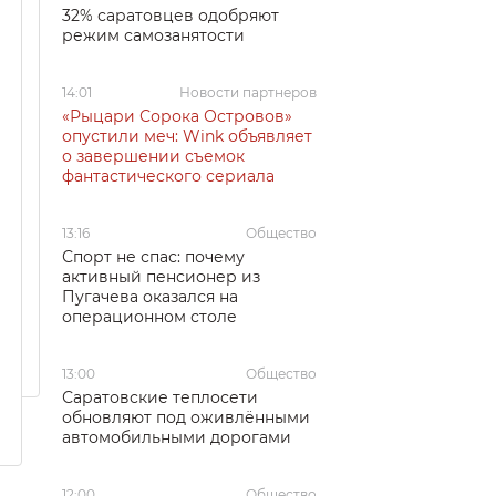
32% саратовцев одобряют
режим самозанятости
14:01
Новости партнеров
«Рыцари Сорока Островов»
опустили меч: Wink объявляет
о завершении съемок
фантастического сериала
13:16
Общество
Спорт не спас: почему
активный пенсионер из
Пугачева оказался на
операционном столе
13:00
Общество
Саратовские теплосети
обновляют под оживлёнными
автомобильными дорогами
12:00
Общество