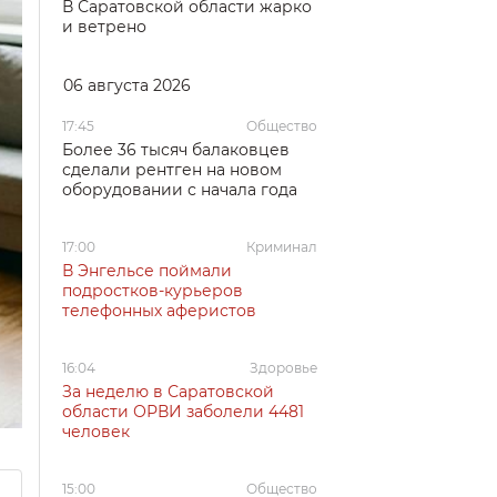
В Саратовской области жарко
и ветрено
06 августа 2026
17:45
Общество
Более 36 тысяч балаковцев
сделали рентген на новом
оборудовании с начала года
17:00
Криминал
В Энгельсе поймали
подростков-курьеров
телефонных аферистов
16:04
Здоровье
За неделю в Саратовской
области ОРВИ заболели 4481
человек
15:00
Общество