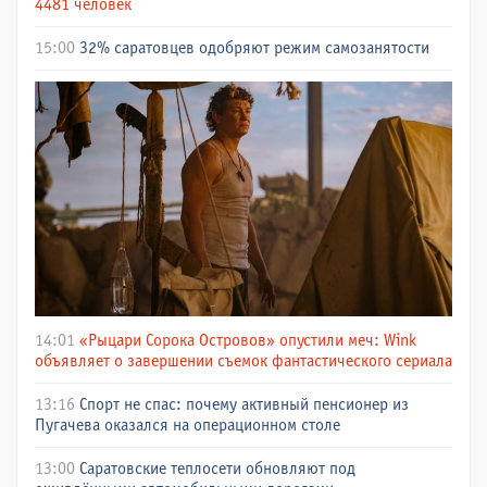
4481 человек
15:00
32% саратовцев одобряют режим самозанятости
14:01
«Рыцари Сорока Островов» опустили меч: Wink
объявляет о завершении съемок фантастического сериала
13:16
Спорт не спас: почему активный пенсионер из
Пугачева оказался на операционном столе
13:00
Саратовские теплосети обновляют под