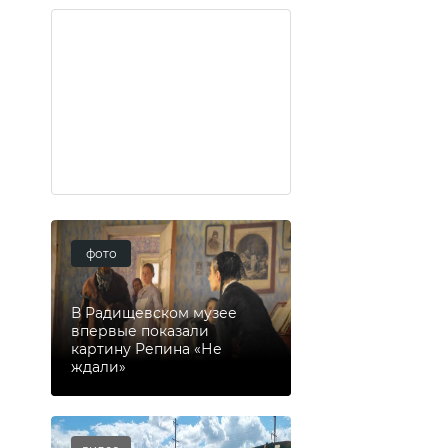
фото
В Радищевском музее
впервые показали
картину Репина «Не
ждали»