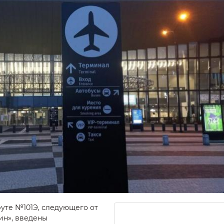
уте №101Э, следующего от
ин», введены