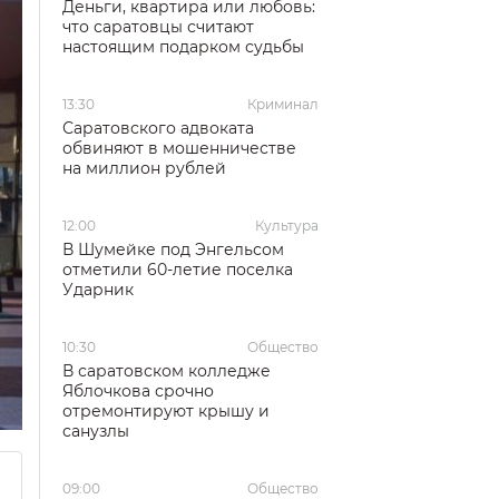
Деньги, квартира или любовь:
что саратовцы считают
настоящим подарком судьбы
13:30
Криминал
Саратовского адвоката
обвиняют в мошенничестве
на миллион рублей
12:00
Культура
В Шумейке под Энгельсом
отметили 60-летие поселка
Ударник
10:30
Общество
В саратовском колледже
Яблочкова срочно
отремонтируют крышу и
санузлы
09:00
Общество