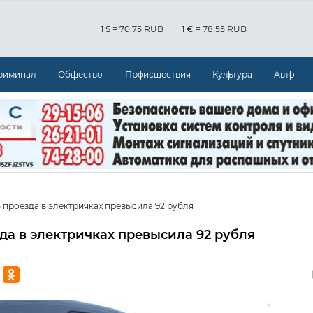
1 $ = 70.75 RUB
1 € = 78.55 RUB
риминал
Общество
Происшествия
Культура
Авто
 проезда в электричках превысила 92 рубля
да в электричках превысила 92 рубля