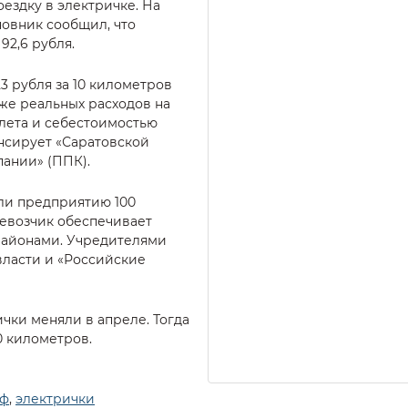
оездку в электричке. На
овник сообщил, что
92,6 рубля.
3 рубля за 10 километров
иже реальных расходов на
лета и себестоимостью
нсирует «Саратовской
ании» (ППК).
ли предприятию 100
евозчик обеспечивает
районами. Учредителями
власти и «Российские
чки меняли в апреле. Тогда
10 километров.
иф
,
электрички