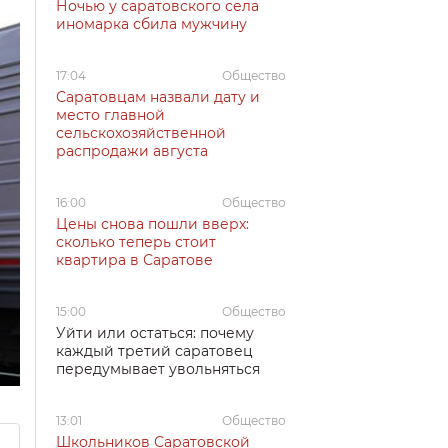
Ночью у саратовского села
иномарка сбила мужчину
17:04
Общество
Саратовцам назвали дату и
место главной
сельскохозяйственной
распродажи августа
16:00
Общество
Цены снова пошли вверх:
сколько теперь стоит
квартира в Саратове
15:00
Общество
Уйти или остаться: почему
каждый третий саратовец
передумывает увольняться
13:01
Общество
Школьников Саратовской