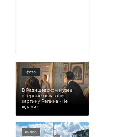
фото
В Радищевском музее
впервые показали
картину Репина «Не
ждали»
видео