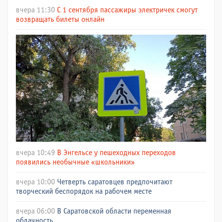
вчера 11:30
С 1 сентября пассажиры электричек смогут
возвращать билеты онлайн
вчера 10:49
В Энгельсе у пешеходных переходов
появились необычные «школьники»
вчера 10:00
Четверть саратовцев предпочитают
творческий беспорядок на рабочем месте
вчера 06:00
В Саратовской области переменная
облачность