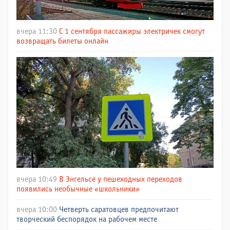
вчера 11:30
С 1 сентября пассажиры электричек смогут
возвращать билеты онлайн
вчера 10:49
В Энгельсе у пешеходных переходов
появились необычные «школьники»
вчера 10:00
Четверть саратовцев предпочитают
творческий беспорядок на рабочем месте