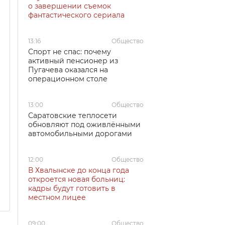
о завершении съемок
фантастического сериала
13:16
Общество
Спорт не спас: почему
активный пенсионер из
Пугачева оказался на
операционном столе
13:00
Общество
Саратовские теплосети
обновляют под оживлёнными
автомобильными дорогами
12:00
Общество
В Хвалынске до конца года
откроется новая больниц:
кадры будут готовить в
местном лицее
09:00
Общество