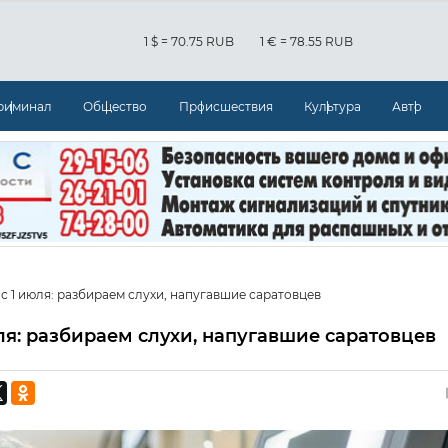
1 $ = 70.75 RUB
1 € = 78.55 RUB
риминал
Общество
Происшествия
Культура
Авто
с 1 июля: разбираем слухи, напугавшие саратовцев
ля: разбираем слухи, напугавшие саратовцев