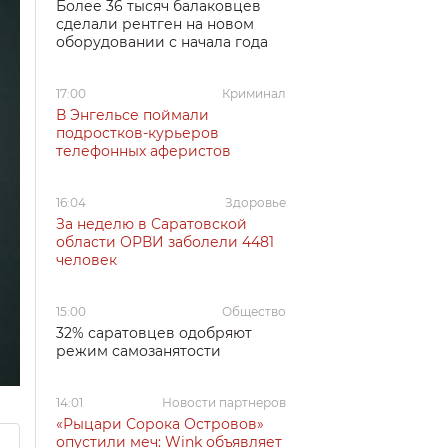
Более 36 тысяч балаковцев
сделали рентген на новом
оборудовании с начала года
17:00
Криминал
В Энгельсе поймали
подростков-курьеров
телефонных аферистов
16:04
Здоровье
За неделю в Саратовской
области ОРВИ заболели 4481
человек
15:00
Общество
32% саратовцев одобряют
режим самозанятости
14:01
Новости партнеров
«Рыцари Сорока Островов»
опустили меч: Wink объявляет