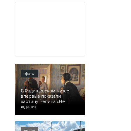
фото
В Радищевском музее
впервые показали
картину Репина «Не
ждали»
видео