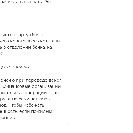
начислять выплаты. Это
лько на карту «Мир»
его нового здесь нет. Если
ь в отделении банка, на
й.
одственникам
 пенсию при переводе денег
ы. Финансовые организации
рительные операции — это
руют не саму пенсию, а
од. Чтобы избежать
енность, если пожилым
венник.