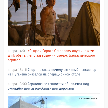
вчера 14:01
«Рыцари Сорока Островов» опустили меч:
Wink объявляет о завершении съемок фантастического
сериала
вчера 13:16
Спорт не спас: почему активный пенсионер
из Пугачева оказался на операционном столе
вчера 13:00
Саратовские теплосети обновляют под
оживлёнными автомобильными дорогами