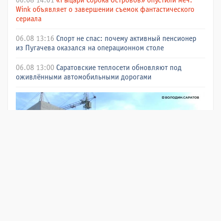
06.08 14:01
«Рыцари Сорока Островов» опустили меч:
Wink объявляет о завершении съемок фантастического
сериала
06.08 13:16
Спорт не спас: почему активный пенсионер
из Пугачева оказался на операционном столе
06.08 13:00
Саратовские теплосети обновляют под
оживлёнными автомобильными дорогами
06.08 12:00
В Хвалынске до конца года откроется новая
больниц: кадры будут готовить в местном лицее