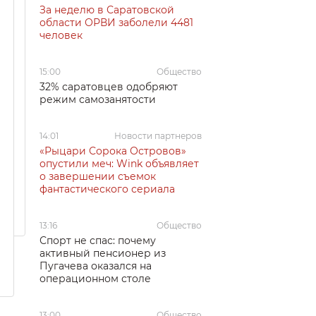
За неделю в Саратовской
области ОРВИ заболели 4481
человек
15:00
Общество
32% саратовцев одобряют
режим самозанятости
14:01
Новости партнеров
«Рыцари Сорока Островов»
опустили меч: Wink объявляет
о завершении съемок
фантастического сериала
13:16
Общество
Спорт не спас: почему
активный пенсионер из
Пугачева оказался на
операционном столе
13:00
Общество