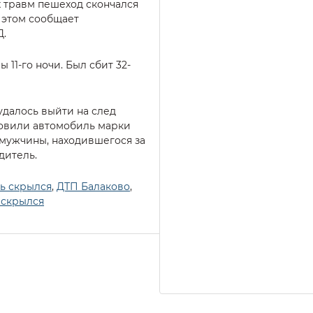
 травм пешеход скончался
б этом сообщает
Д.
11-го ночи. Был сбит 32-
далось выйти на след
овили автомобиль марки
ь мужчины, находившегося за
дитель.
ь скрылся
,
ДТП Балаково
,
 скрылся