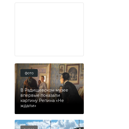
фото
В Радищевском музее
впервые показали
картину Репина «Не
ждали»