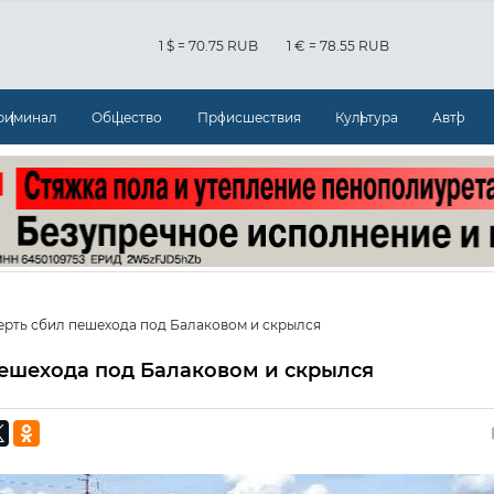
1 $ = 70.75 RUB
1 € = 78.55 RUB
риминал
Общество
Происшествия
Культура
Авто
ерть сбил пешехода под Балаковом и скрылся
пешехода под Балаковом и скрылся