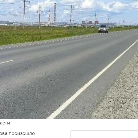
асти
кова произошло