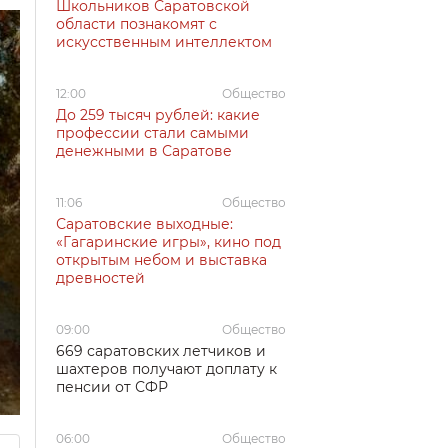
Школьников Саратовской
области познакомят с
искусственным интеллектом
12:00
Общество
До 259 тысяч рублей: какие
профессии стали самыми
денежными в Саратове
11:06
Общество
Саратовские выходные:
«Гагаринские игры», кино под
открытым небом и выставка
древностей
09:00
Общество
669 саратовских летчиков и
шахтеров получают доплату к
пенсии от СФР
06:00
Общество