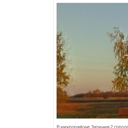
В микрорайоне Залиния-2 города