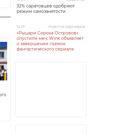
32% саратовцев одобряют
режим самозанятости
14:01
Новости партнеров
«Рыцари Сорока Островов»
опустили меч: Wink объявляет
о завершении съемок
фантастического сериала
ого