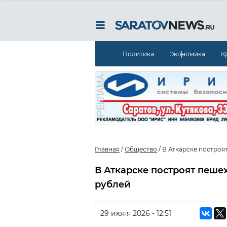
Политика
Экономика
К
Главная
/
Общество
/
В Аткарске построя
В Аткарске построят пеше
рублей
29 июня 2026 - 12:51