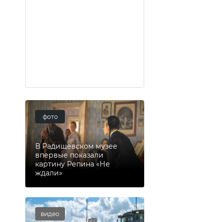
фото
В Радищевском музее
впервые показали
картину Репина «Не
ждали»
видео