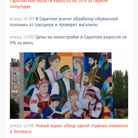
Саратовской области выросло на 14% за первое
полугодие
вчера 16:00
В Саратове усилят обработку «Кумысной
поляны» от грызунов и проверят магазины
вчера 13:00
Цены на новостройки в Саратове выросли на
5% за июль
вчера 12:06
Новый мурал «Лица одной страны» появился
в Энгельсе