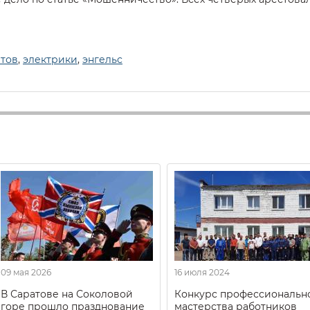
атов
,
электрики
,
энгельс
09 мая 2026
16 июля 2024
В Саратове на Соколовой
Конкурс профессиональн
горе прошло празднование
мастерства работников