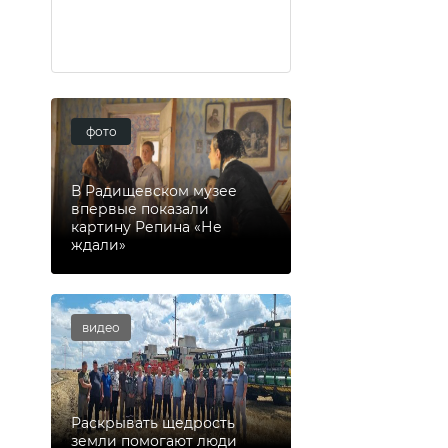
фото
В Радищевском музее
впервые показали
картину Репина «Не
ждали»
видео
Раскрывать щедрость
земли помогают люди