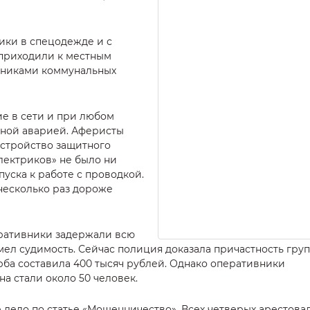
ики в спецодежде и с
приходили к местным
дниками коммунальных
е в сети и при любом
жной аварией. Аферисты
устройство защитного
лектриков» не было ни
уска к работе с проводкой.
несколько раз дороже
ративники задержали всю
мел судимость. Сейчас полиция доказала причастность гру
рба составила 400 тысяч рублей. Однако оперативники
а стали около 50 человек.
 дело по статье «Мошенничество». Всех четверых арестова