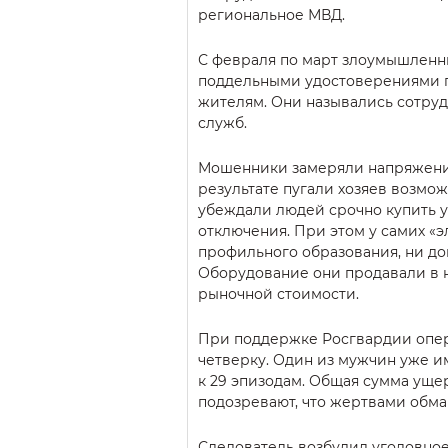
региональное МВД.
С февраля по март злоумышленн
поддельными удостоверениями 
жителям. Они назывались сотру
служб.
Мошенники замеряли напряжени
результате пугали хозяев возмо
убеждали людей срочно купить 
отключения. При этом у самих «э
профильного образования, ни доп
Оборудование они продавали в 
рыночной стоимости.
При поддержке Росгвардии опе
четверку. Один из мужчин уже и
к 29 эпизодам. Общая сумма уще
подозревают, что жертвами обман
Следователь возбудил уголовное