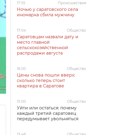
17:55
Происшествия
Ночью у саратовского села
иномарка сбила мужчину
17:04
Общество
Саратовцам назвали дату и
место главной
сельскохозяйственной
распродажи августа
16:00
Общество
Цены снова пошли вверх:
сколько теперь стоит
квартира в Саратове
15:00
Общество
Уйти или остаться: почему
каждый третий саратовец
передумывает увольняться
13:48
Общество