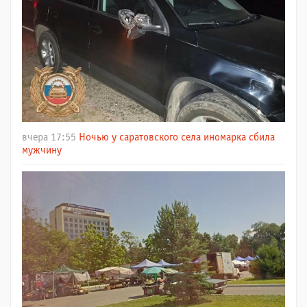
вчера 17:55
Ночью у саратовского села иномарка сбила
мужчину