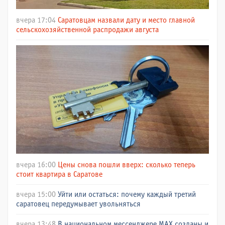
вчера 17:04
Саратовцам назвали дату и место главной
сельскохозяйственной распродажи августа
вчера 16:00
Цены снова пошли вверх: сколько теперь
стоит квартира в Саратове
вчера 15:00
Уйти или остаться: почему каждый третий
саратовец передумывает увольняться
вчера 13:48
В национальном мессенджере МАХ созданы и