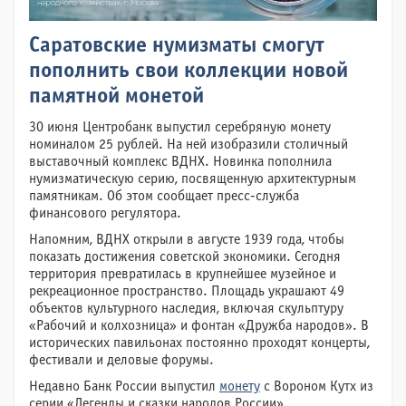
Саратовские нумизматы смогут
пополнить свои коллекции новой
памятной монетой
30 июня Центробанк выпустил серебряную монету
номиналом 25 рублей. На ней изобразили столичный
выставочный комплекс ВДНХ. Новинка пополнила
нумизматическую серию, посвященную архитектурным
памятникам. Об этом сообщает пресс-служба
финансового регулятора.
Напомним, ВДНХ открыли в августе 1939 года, чтобы
показать достижения советской экономики. Сегодня
территория превратилась в крупнейшее музейное и
рекреационное пространство. Площадь украшают 49
объектов культурного наследия, включая скульптуру
«Рабочий и колхозница» и фонтан «Дружба народов». В
исторических павильонах постоянно проходят концерты,
фестивали и деловые форумы.
Недавно Банк России выпустил
монету
с Вороном Кутх из
серии «Легенды и сказки народов России».