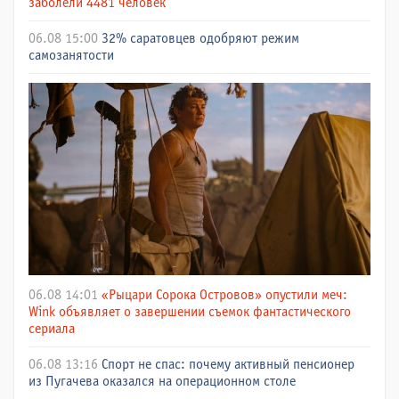
заболели 4481 человек
06.08 15:00
32% саратовцев одобряют режим
самозанятости
06.08 14:01
«Рыцари Сорока Островов» опустили меч:
Wink объявляет о завершении съемок фантастического
сериала
06.08 13:16
Спорт не спас: почему активный пенсионер
из Пугачева оказался на операционном столе