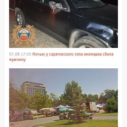
07.08 17:55
Ночью у саратовского села иномарка сбила
мужчину