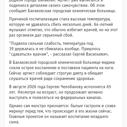
родном городе Балакове. Артист уже выписался и
поделился деталями своего самочувствия. Об этом
сообщает Балаковская городская клиническая больница.
Причиной госпитализации стала высокая температура,
которую не удавалось сбить несколько дней. 64-летний
музыкант отметил, что обычно избегает врачей, но на этот
раз организм дал серьезный сбой.
"Подвела сильная слабость, температура под
39 держалась и не сбивалась вообще. Пришлось
"сдаваться» врачам", - рассказал Сергей Васильевич.
В Балаковской городской клинической больнице медики
сняли острое воспаление и поставили пациента на ноги.
Сейчас артист соблюдает строгую диету и обещает
слушаться врачей ради сохранения здоровья.
В августе 2026 года Сергею Челобанову исполнится 65
лет. Несмотря на возраст, он продолжает активно
выступать и появляться на федеральных каналах.
Однако сам маэстро признается: былые гастроли и слава
меркнут перед тем, что происходит в его жизни сейчас.
Главным проектом он называет воспитание младшего
сына.