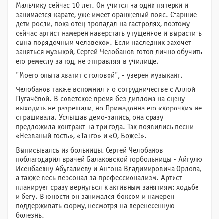
Мальчику сейчас 10 лет. Он учится на одни пятерки и
занимается карате, уже имеет оранжевый пояс. Старшие
дети росли, пока отец пропадал на гастролях, поэтому
сейчас артист намерен наверстать упущенное и вырастить
сына порядочным человеком. Если наследник захочет
заняться музыкой, Сергей Челобанов готов лично обучить
его ремеслу за год, не отправляя в училище.
"Моего опыта хватит с головой", - уверен музыкант.
Челобанов также вспомнил и о сотрудничестве с Аллой
Пугачёвой. В советское время без диплома на сцену
выходить не разрешали, но Примадонна его «корочки» не
спрашивала. Услышав демо-запись, она сразу
предложила контракт на три года. Так появились песни
«Незваный гость», «Танго» и «О, Боже!».
Выписываясь из больницы, Сергей Челобанов
поблагодарил врачей Балаковской горбольницы - Айгулю
Исенбаевну Абугалиеву и Антона Владимировича Орлова,
а также весь персонал за профессионализм. Артист
планирует сразу вернуться к активным занятиям: ходьбе
и бегу. В юности он занимался боксом и намерен
поддерживать форму, несмотря на перенесенную
болезнь.