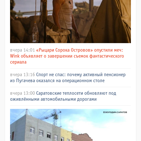
вчера 14:01
«Рыцари Сорока Островов» опустили меч:
Wink объявляет о завершении съемок фантастического
сериала
вчера 13:16
Спорт не спас: почему активный пенсионер
из Пугачева оказался на операционном столе
вчера 13:00
Саратовские теплосети обновляют под
оживлёнными автомобильными дорогами