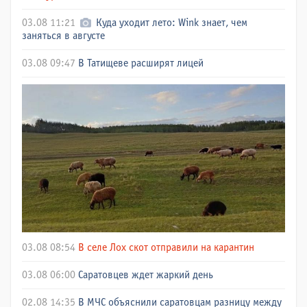
03.08 11:21
Куда уходит лето: Wink знает, чем
заняться в августе
03.08 09:47
В Татищеве расширят лицей
03.08 08:54
В селе Лох скот отправили на карантин
03.08 06:00
Саратовцев ждет жаркий день
02.08 14:35
В МЧС объяснили саратовцам разницу между