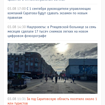
03.08 17:00
С 1 сентября руководители управляющих
компаний Саратова будут сдавать экзамен по новым
правилам
03.08 14:30
Нацпроекты: в Ртищевской больнице за семь
месяцев сделали 17 тысяч снимков легких на новом
цифровом флюорографе
03.08 11:31
За год Саратовскую область посетило около 1
млн туристов