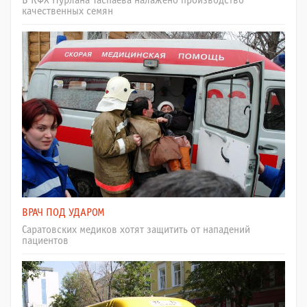
В КФХ Нурлана Таспаева налажено производство
качественных семян
ВРАЧ ПОД УДАРОМ
Саратовских медиков хотят защитить от нападений
пациентов