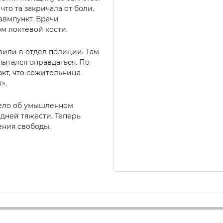
что та закричала от боли.
авмпункт. Врачи
м локтевой кости.
или в отдел полиции. Там
пытался оправдаться. По
акт, что сожительница
».
дело об умышленном
дней тяжести. Теперь
ения свободы.