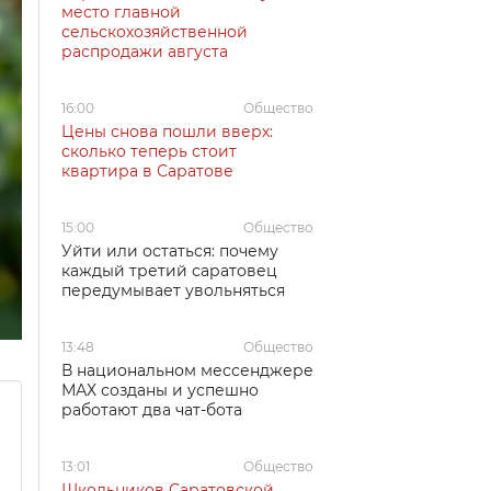
место главной
сельскохозяйственной
распродажи августа
16:00
Общество
Цены снова пошли вверх:
сколько теперь стоит
квартира в Саратове
15:00
Общество
Уйти или остаться: почему
каждый третий саратовец
передумывает увольняться
13:48
Общество
В национальном мессенджере
МАХ созданы и успешно
работают два чат-бота
13:01
Общество
Школьников Саратовской