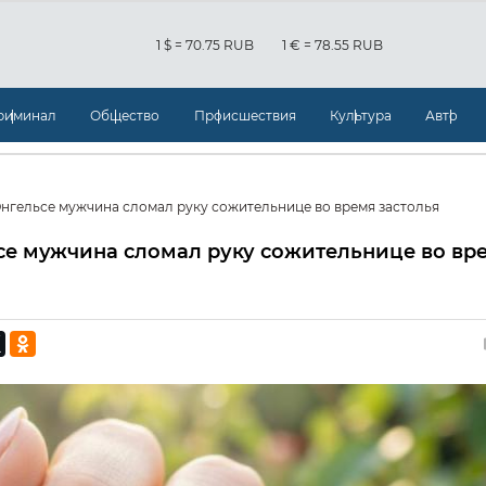
1 $ = 70.75 RUB
1 € = 78.55 RUB
риминал
Общество
Происшествия
Культура
Авто
Энгельсе мужчина сломал руку сожительнице во время застолья
се мужчина сломал руку сожительнице во вр