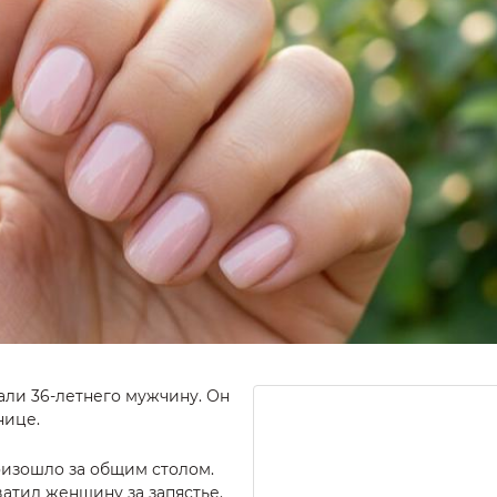
ли 36-летнего мужчину. Он
нице.
оизошло за общим столом.
атил женщину за запястье.