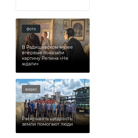
фото
В Радищевском музее
впервые показали
картину Репина «Не
ждали»
видео
Раскрывать щедрость
земли помогают люди