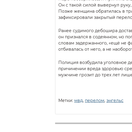
Он с такой силой вывернул руку, 
Позже женщина обратилась в тр
зафиксировали закрытый перело
Ранее судимого дебошира достав
он признался в содеянном, но по
словам задержанного, «ещё не ф
отбивалась от него, а не наоборот
Полиция возбудила уголовное 
причинении вреда здоровью сре
мужчине грозит до трех лет лиш
Метки:
мвд
,
перелом
,
энгельс