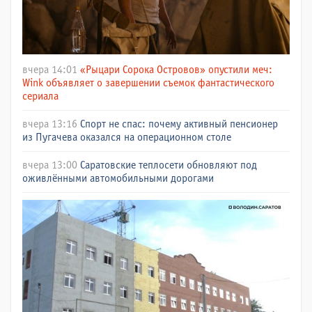
вчера 14:01
«Рыцари Сорока Островов» опустили меч:
Wink объявляет о завершении съемок фантастического
сериала
вчера 13:16
Спорт не спас: почему активный пенсионер
из Пугачева оказался на операционном столе
вчера 13:00
Саратовские теплосети обновляют под
оживлёнными автомобильными дорогами