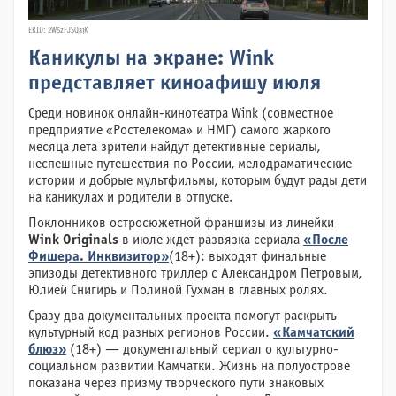
ERID: 2W5zFJSQajK
Каникулы на экране: Wink
представляет киноафишу июля
Среди новинок онлайн-кинотеатра Wink (совместное
предприятие «Ростелекома» и НМГ) самого жаркого
месяца лета зрители найдут детективные сериалы,
неспешные путешествия по России, мелодраматические
истории и добрые мультфильмы, которым будут рады дети
на каникулах и родители в отпуске.
Поклонников остросюжетной франшизы из линейки
Wink Originals
в июле ждет развязка сериала
«После
Фишера. Инквизитор»
(18+): выходят финальные
эпизоды детективного триллер с Александром Петровым,
Юлией Снигирь и Полиной Гухман в главных ролях.
Сразу два документальных проекта помогут раскрыть
культурный код разных регионов России.
«Камчатский
блюз»
(18+) — документальный сериал о культурно-
социальном развитии Камчатки. Жизнь на полуострове
показана через призму творческого пути знаковых