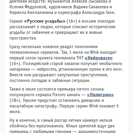
деятелей искусств: музыкантов Алексея Лысикова и
Ксении Федуловой
,
художников Вадима Санакоева и
Кирилла Килпалинина и хореографа Александра Гиля.
Сериал
«Русские усадьбы»
(16+) в восьми эпизодах
рассказывает о людях, которые спасают исторические
усадьбы от забвения и превращают их в живые
пространства.
Сразу несколько новинок увидят поклонники
телевизионных сериалов. Так, 1 июля на Wink выходит
первый сезон проекта телеканала ТНТ
«Нейровася»
(16+). Полицейский старой закалки получает необычного
напарника — нейросеть, установленную прямо в его мозг.
Вместе они раскрывают запутанные преступления,
постоянно попадая в забавные ситуации.
Также в июле состоится премьера пятого сезона
популярного сериала Пятого канала —
«Пилигрим»
(18+). Героям предстоит остановить диверсию и
масштабную катастрофу. Первую серию Wink покажет 5
июля.
Ну и конечно, в самый разгар летних каникул нельзя
обойтись без мультновинок. Юных зрителей ждут две
премьеры с любимыми героями — дальневосточными