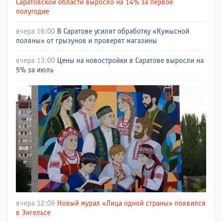
Саратовской области выросло на 14% за первое
полугодие
вчера 16:00
В Саратове усилят обработку «Кумысной
поляны» от грызунов и проверят магазины
вчера 13:00
Цены на новостройки в Саратове выросли на
5% за июль
вчера 12:06
Новый мурал «Лица одной страны» появился
в Энгельсе