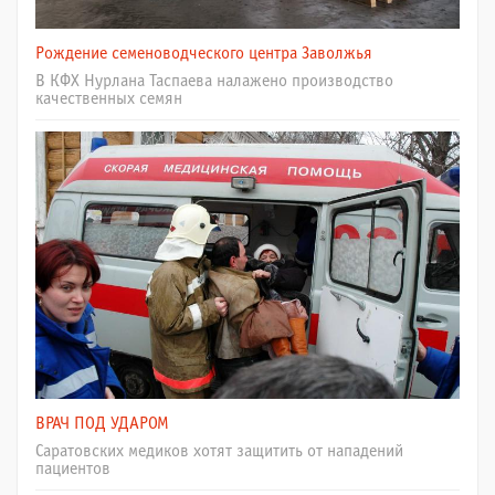
Рождение семеноводческого центра Заволжья
В КФХ Нурлана Таспаева налажено производство
качественных семян
ВРАЧ ПОД УДАРОМ
Саратовских медиков хотят защитить от нападений
пациентов