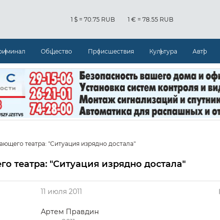
1 $ = 70.75 RUB
1 € = 78.55 RUB
риминал
Общество
Происшествия
Культура
Авто
ющего театра: "Ситуация изрядно достала"
о театра: "Ситуация изрядно достала"
11 июля 2011
Артем Правдин