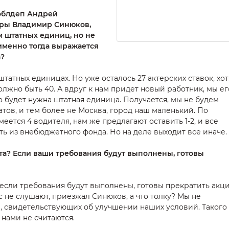
 облдеп Андрей
уры Владимир Синюков,
 штатных единиц, но не
именно тогда выражается
а?
 штатных единицах. Но уже осталось 27 актерских ставок, хот
лжно быть 40. А вдруг к нам придет новый работник, мы ег
го будет нужна штатная единица. Получается, мы не будем
атов, и тем более не Москва, город наш маленький. По
ется 4 водителя, нам же предлагают оставить 1-2, и все
ть из внебюджетного фонда. Но на деле выходит все иначе.
ста? Если ваши требования будут выполнены, готовы
 если требования будут выполнены, готовы прекратить акц
ас не слушают, приезжал Синюков, а что толку? Мы не
, свидетельствующих об улучшении наших условий. Такого
 нами не считаются.