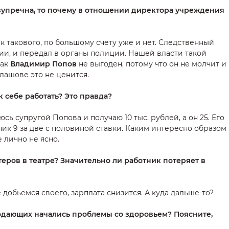
езупречна, то почему в отношении директора учреждения
ак такового, по большому счету уже и нет. Следственный
нии, и передал в органы полиции. Нашей власти такой
как
Владимир Попов
не выгоден, потому что он не молчит и
лашове это не ценится.
 к себе работать? Это правда?
юсь супругой Попова и получаю 10 тыс. рублей, а он 25. Его
нник 9 за две с половиной ставки. Каким интересно образом
 лично не ясно.
теров в театре? Значительно ли работник потеряет в
е добьемся своего, зарплата снизится. А куда дальше-то?
лодающих начались проблемы со здоровьем? Поясните,