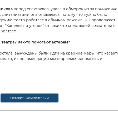
никова
перед спектаклем упала в обморок из-за пониженно
оспитализации она отказалась, потому что нужно было
едению, театр работает в обычном режиме, мы продолжает
ет "Капелька и уголек", от каких-то спектаклей сознательно
хватает.
 театра? Как-то помогают актерам?
достала, вынуждены были идти на крайние меры. Что касает
живают, их рекомендации мы стараемся запомнить и
Оставить комментарий