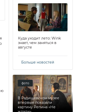
Куда уходит лето: Wink
я
знает, чем заняться в
о
августе
Больше новостей
фото
ию
В Радищевском музее
впервые показали
картину Репина «Не
ждали»