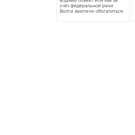
водный объект или как за
счёт федеральной реки
Волги захотели обогатиться.