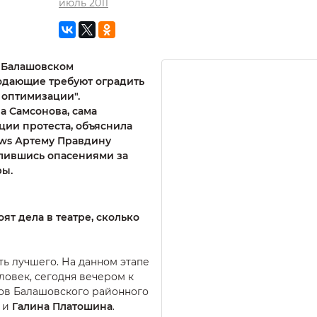
июль 2011
 Балашовском
лодающие требуют оградить
 оптимизации".
а Самсонова, сама
ции протеста, объяснила
ws Артему Правдину
лившись опасениями за
ры.
оят дела в театре, сколько
ть лучшего. На данном этапе
еловек, сегодня вечером к
тов Балашовского районного
и
Галина Платошина
.