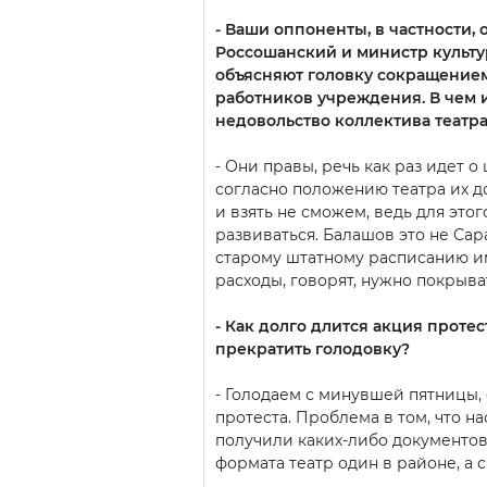
- Ваши оппоненты, в частности,
Россошанский и министр культ
объясняют головку сокращением
работников учреждения. В чем 
недовольство коллектива театр
- Они правы, речь как раз идет о
согласно положению театра их до
и взять не сможем, ведь для это
развиваться. Балашов это не Сар
старому штатному расписанию име
расходы, говорят, нужно покрыва
- Как долго длится акция проте
прекратить голодовку?
- Голодаем с минувшей пятницы,
протеста. Проблема в том, что н
получили каких-либо документов
формата театр один в районе, а с