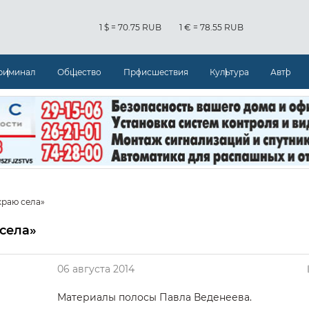
1 $ = 70.75 RUB
1 € = 78.55 RUB
риминал
Общество
Происшествия
Культура
Авто
 краю села»
 села»
06 августа 2014
Материалы полосы Павла Веденеева.