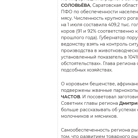
СОЛОВЬЁВА
, Саратовская облас
ПФО по обеспеченности населен
мясу. Численность крупного рог
на 1 июля составила 409,2 тыс. гол
коров (91 и 92% соответственно 
прошлого года). Губернатор пор
ведомству взять на контроль си
производства в животноводческо
установленный показатель в 104%
обстоятельствах». Глава региона
подсобных хозяйствах.
О коровьем бешенстве, африкан
подвержены жвачные парнокопыт
ЧАСТОВ
. И посоветовал заготов
Советник главы региона
Дмитри
больше рассказывать об успехах
молочников и мясников.
Самообеспеченность региона рыбо
том, что развитием товарного ры