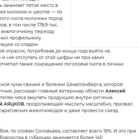
ть занимает пятое место в
ия молоком и шестое — по
атого скота молочных пород
ов, в том числе 178,9 тыс.
к аналогичному периоду
учил профильному
туацию со спадом
й отрасли, потребовав до конца года выйти на
 и «не отступать от этой цифры ни при каких
 отметил также сокращение поголовья скота в личных
ской чуме свиней и болезни Шмалленберга, которой
ные, рассказал главный ветеринар области
Алексей
ителям мяса закупать продукцию внутри региона.
й АЯЦКОВ
, продолжающий мыслить масштабно, призвал
 саратовских животноводов и даже провести съезд
й, по словам Соловьёва, составляет всего 18%. И это при
боводства в губернии занимается более 140