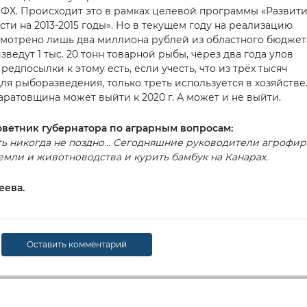
ФХ. Происходит это в рамках целевой программы «Развит
ти на 2013-2015 годы». Но в текущем году на реализацию
отрено лишь два миллиона рублей из областного бюджет
зведут 1 тыс. 20 тонн товарной рыбы, через два года улов
редпосылки к этому есть, если учесть, что из трёх тысяч
ля рыборазведения, только треть используется в хозяйстве
ратовщина может выйти к 2020 г. А может и не выйти.
ветник губернатора по аграрным вопросам:
ить никогда не поздно… Сегодняшние руководители агрофи
емли и животноводства и курить бамбук на Канарах.
еева.
Оставить комментарий