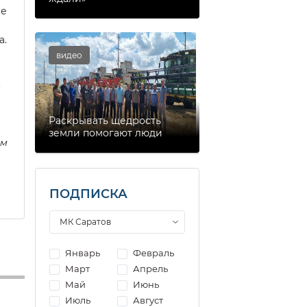
ие
а.
видео
.
Раскрывать щедрость
земли помогают люди
рм
ПОДПИСКА
Январь
Февраль
Март
Апрель
Май
Июнь
Июль
Август