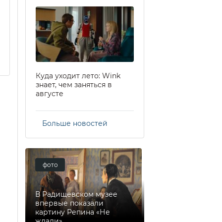
Куда уходит лето: Wink
знает, чем заняться в
августе
Больше новостей
фото
В Радищевском музее
впервые показали
картину Репина «Не
ждали»