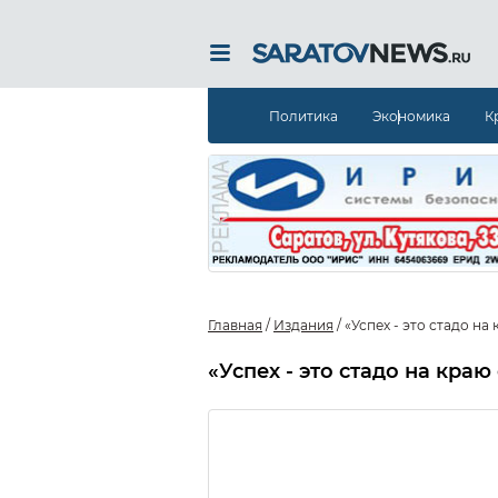
Политика
Экономика
К
Главная
/
Издания
/
«Успех - это стадо на
«Успех - это стадо на краю