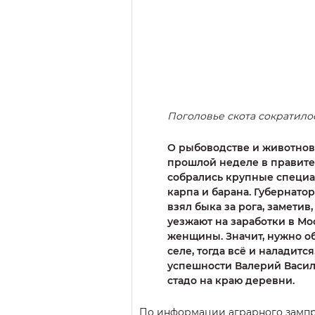
Поголовье скота сократилос
О рыбоводстве и животнов
прошлой неделе в правител
собрались крупные специ
карпа и барана. Губернато
взял быка за рога, заметив
уезжают на заработки в Мос
женщины. Значит, нужно об
селе, тогда всё и наладит
успешности Валерий Васил
стадо на краю деревни.
По информации аграрного замп