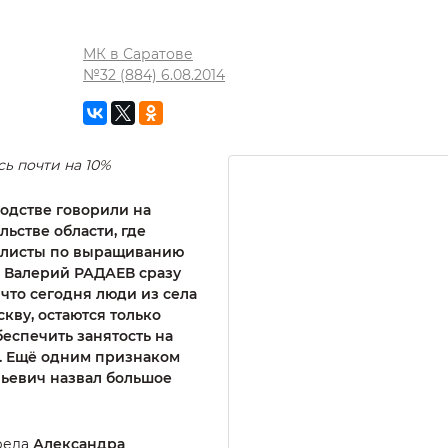
МК в Саратове
№32 (884) 6.08.2014
ь почти на 10%
одстве говорили на
ьстве области, где
алисты по выращиванию
р Валерий РАДАЕВ сразу
, что сегодня люди из села
кву, остаются только
еспечить занятость на
ся. Ещё одним признаком
ьевич назвал большое
реда
Александра