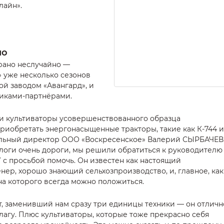
лайн».
но
рано неслучайно —
 уже несколько сезонов
ой заводом «Авангард», и
иками-партнёрами.
 и культиваторы усовершенствованного образца
приобретать энергонасыщенные тракторы, такие как К-744 
альный директор ООО «Воскресенское» Валерий СЫРБАЧЕВ
налоги очень дороги, мы решили обратиться к руководителю
с просьбой помочь. Он известен как настоящий
ер, хорошо знающий сельхозпроизводство, и, главное, как
а которого всегда можно положиться.
, заменивший нам сразу три единицы техники — он отличн
лагу. Плюс культиваторы, которые тоже прекрасно себя