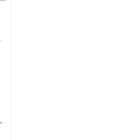
.
.
»