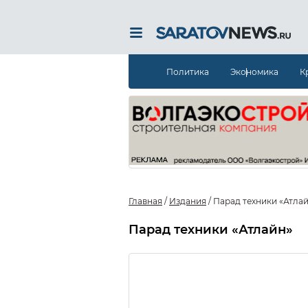
Политика
Экономика
К
Главная
/
Издания
/
Парад техники «Атла
Парад техники «Атлайн»