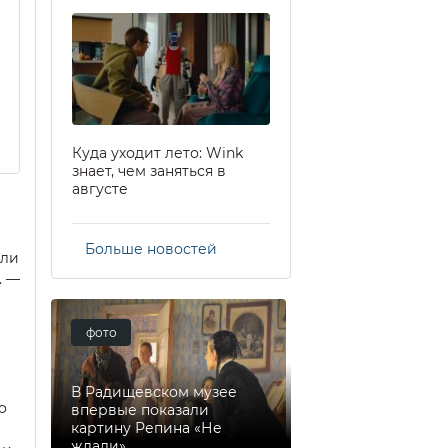
Куда уходит лето: Wink
знает, чем заняться в
августе
Больше новостей
или
. —
фото
В Радищевском музее
о
впервые показали
картину Репина «Не
ждали»