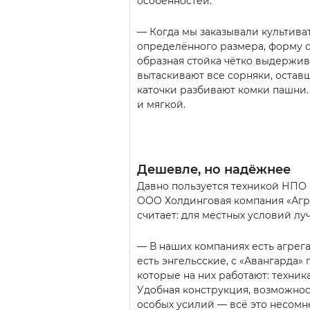
особенностей.
— Когда мы заказывали культива
определённого размера, форму ст
образная стойка чётко выдержив
вытаскивают все сорняки, остав
каточки разбивают комки пашни.
и мягкой.
Дешевле, но надёжнее
Давно пользуется техникой НПО 
ООО Холдинговая компания «Агр
считает: для местных условий лу
— В наших компаниях есть агрега
есть энгельсские, с «Авангарда»
которые на них работают: техник
Удобная конструкция, возможнос
особых усилий — всё это несомн