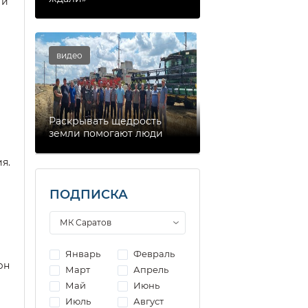
 и
видео
Раскрывать щедрость
земли помогают люди
я.
м
ПОДПИСКА
й
Январь
Февраль
рн
Март
Апрель
Май
Июнь
Июль
Август