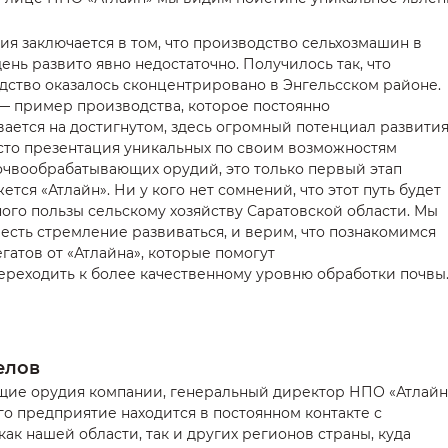
ия заключается в том, что производство сельхозмашин в
нь развито явно недостаточно. Получилось так, что
дство оказалось сконцентрировано в Энгельсском районе.
— пример производства, которое постоянно
вается на достигнутом, здесь огромный потенциал развития
росто презентация уникальных по своим возможностям
почвообрабатывающих орудий, это только первый этап
тся «Атлайн». Ни у кого нет сомнений, что этот путь будет
ого пользы сельскому хозяйству Саратовской области. Мы
 есть стремление развиваться, и верим, что познакомимся
гатов от «Атлайна», которые помогут
реходить к более качественному уровню обработки почвы
елов
ие орудия компании, генеральный директор НПО «Атлайн
го предприятие находится в постоянном контакте с
к нашей области, так и других регионов страны, куда