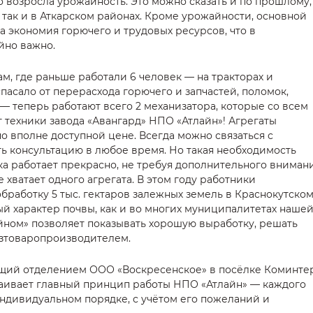
но возросла урожайность. Это можно сказать и по прошлому,
м, так и в Аткарском районах. Кроме урожайности, основной
 экономия горючего и трудовых ресурсов, что в
йно важно.
м, где раньше работали 6 человек — на тракторах и
спасало от перерасхода горючего и запчастей, поломок,
— теперь работают всего 2 механизатора, которые со всем
т техники завода «Авангард» НПО «Атлайн»! Агрегаты
о вполне доступной цене. Всегда можно связаться с
 консультацию в любое время. Но такая необходимость
ника работает прекрасно, не требуя дополнительного внимани
 хватает одного агрегата. В этом году работники
бработку 5 тыс. гектаров залежных земель в Краснокутско
ный характер почвы, как и во многих муниципалитетах наше
айном» позволяет показывать хорошую выработку, решать
озтоваропроизводителем.
щий отделением ООО «Воскресенское» в посёлке Коминте
раивает главный принцип работы НПО «Атлайн» — каждого
индивидуальном порядке, с учётом его пожеланий и