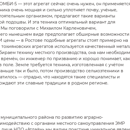
МБИ-5 — этот агрегат сейчас очень нужен, он применяетс
ника очень мощная и сильно уплотняет почву, учёные,
тоятельным организмом, предлагают такие варианты
ой подошвы. И эта техника оптимальный вариант для
 Мы поговорили с Михаилом Карленовичем,
 его нынешнем виде предполагает обширные возможности
И цены — в Ростове подобные агрегаты стоят примерно на
 тохияновских агрегатов используется качественный метал
бираем технику местного производства, она нам необходим
х времён, он инженер по призванию и хорошо понимает, как
в поле. Земле требуется техника, изготовленная с учётом
аньше так и было, потом производство сельхозтехники в
атилось — отрадно, что находятся такие специалисты и
ождают эти славные традиции в родном регионе.
 муниципального района по развитию аграрно-
имодействию с органами местного самоуправления ЭМР
в лице НПО «Атлайн» мы видим поистине уникальное явлен