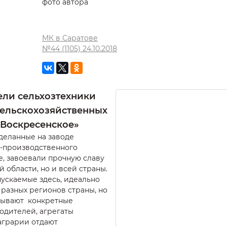
фото автора
МК в Саратове
№44 (1105) 24.10.2018
ели сельхозтехники
ельскохозяйственных
«Воскресенское»
сделанные на заводе
о-производственного
е, завоевали прочную славу
й области, но и всей страны.
пускаемые здесь, идеально
 разных регионов страны, но
итывают конкретные
одителей, агрегаты
аграрии отдают