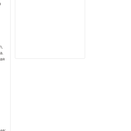
я
л,
а.
ая
ие: