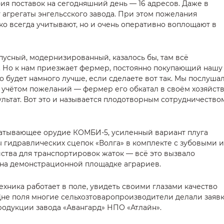
ия поставок на сегодняшний день — 16 адресов. Даже в
агрегаты энгельсского завода. При этом пожелания
ко всегда учитывают, но и очень оперативно воплощают в
пусный, модернизированный, казалось бы, там всё
. Но к нам приезжает фермер, постоянно покупающий нашу
то будет намного лучше, если сделаете вот так. Мы послуша
 учётом пожеланий — фермер его обкатал в своём хозяйст
льтат. Вот это и называется плодотворным сотрудничество
батывающее орудие КОМБИ-5, усиленный вариант плуга
гидравлических сцепок «Волга» в комплекте с зубовыми и
тва для транспортировок жаток — всё это вызвало
на демонстрационной площадке аграриев.
техника работает в поле, увидеть своими глазами качество
 Дне поля многие сельхозтоваропроизводители делали заяв
родукции завода «Авангард» НПО «Атлайн».