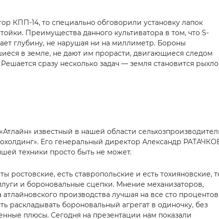
тор КПП-14, то специально обговорили установку лапок
ойки. Преимущества данного культиватора в том, что S-
ает глубину, не нарушая ни на миллиметр. Бороны
шиеся в земле, не дают им прорасти, двигающиеся следом
 Решается сразу несколько задач — земля становится рыхл
«Атлайн» известный в нашей области сельхозпроизводител
охолдинг». Его генеральный директор Александр РАТАЧКО
чшей техники просто быть не может.
ты ростовские, есть ставропольские и есть тохияновские, т
 плуги и бороновальные сцепки. Мнение механизаторов,
а атлайновского производства лучшая на все сто процентов
ть раскладывать бороновальный агрегат в одиночку, без
енные плюсы. Сегодня на презентации нам показали