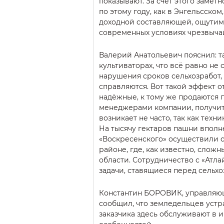
показывают. За счёт этого замет
по этому году, как в Энгельсско
доходной составляющей, ощутима
современных условиях чрезвыча
Валерий Анатольевич пояснил: та
культиваторах, что всё равно не 
нарушения сроков сельхозработ, 
справляются. Вот такой эффект о
надёжные, к тому же продаются п
менеджерами компании, получить
возникает не часто, так как тех
На тысячу гектаров пашни вполне
«Воскресенского» осуществили о
районе, где, как известно, слож
области. Сотрудничество с «Атл
задачи, ставящиеся перед сельх
Константин БОРОВИК, управляю
сообщил, что земледельцев уст
заказчика здесь обслуживают в 