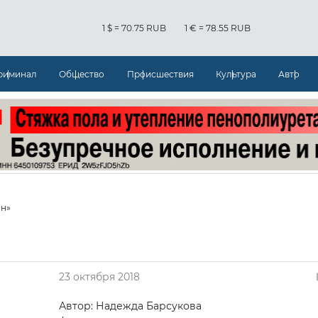
1 $ = 70.75 RUB
1 € = 78.55 RUB
риминал
Общество
Происшествия
Культура
Авто
йн»
23 октября 2018
Автор: Надежда Барсукова