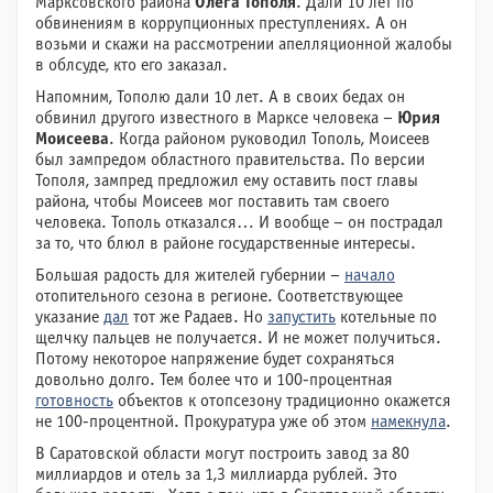
Марксовского района
Олега
Тополя
. Дали 10 лет по
обвинениям в коррупционных преступлениях. А он
возьми и скажи на рассмотрении апелляционной жалобы
в облсуде, кто его заказал.
Напомним, Тополю дали 10 лет. А в своих бедах он
обвинил другого известного в Марксе человека –
Юрия
Моисеева
. Когда районом руководил Тополь, Моисеев
был зампредом областного правительства. По версии
Тополя, зампред предложил ему оставить пост главы
района, чтобы Моисеев мог поставить там своего
человека. Тополь отказался… И вообще – он пострадал
за то, что блюл в районе государственные интересы.
Большая радость для жителей губернии –
начало
отопительного сезона в регионе. Соответствующее
указание
дал
тот же Радаев. Но
запустить
котельные по
щелчку пальцев не получается. И не может получиться.
Потому некоторое напряжение будет сохраняться
довольно долго. Тем более что и 100-процентная
готовность
объектов к отопсезону традиционно окажется
не 100-процентной. Прокуратура уже об этом
намекнула
.
В Саратовской области могут построить завод за 80
миллиардов и отель за 1,3 миллиарда рублей. Это