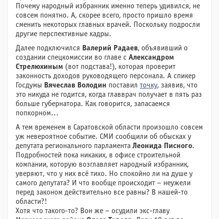
Почему народный избранник именно теперь удивился, не
совсем понятно. А, скорее всего, просто пришло время
сменить некоторых главных врачей. Поскольку подросли
другие перспективные кадры.
Далее подключился
Валерий
Радаев
, объявивший о
создании спецкомиссии во главе с
Александром
Стрелюхиным
(вот подстава!), которая проверит
законность доходов руководящего персонала. А спикер
Госдумы
Вячеслав
Володин
поставил
точку
, заявив, что
это никуда не годится, когда главврач получает в пять раз
больше губернатора. Как говорится, запасаемся
попкорном…
А тем временем в Саратовской области произошло совсем
уж невероятное событие. СМИ сообщили об обысках у
депутата регионального парламента
Леонида
Писного
.
Подробностей пока никаких, в офисе строительной
компании, которую возглавляет народный избранник,
уверяют, что у них всё тихо. Но спокойно ли на душе у
самого депутата? И что вообще происходит – неужели
перед законом действительно все равны? В нашей-то
области?!
Хотя что такого-то? Вон же – осудили экс-главу