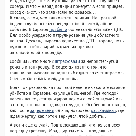
И здесь будет то же. Ну пожалуется кто-то на курящего
соседа. И что – наряд полиции приедет? А если приедет,
сосед скажет, что заявителю показалось…
К слову, о том, чем занимается полиция. На прошлой
неделе случилось беспрецедентное и неожиданное
событие. В Саратов
прибыло
более сотни экипажей ДПС.
Для особо усердного патрулирования улиц областного
центра. Дескать, выросло количество ДТП в городе, вот и
нужно в особо аварийных местах призвать
автолюбителей к порядку.
Сообщили, что многих
штрафовали
за непристегнутый
ремень и тонировку. В соцсетях язвят о том, что
гаишников вызвали пополнить бюджет за счет штрафов.
Очень может быть, между прочим.
Большой резонанс на прошлой неделе вызвало жестокое
убийство в Саратове, на улице Вишневой. Где молодой
парень нанес десятки ударов ножом своей знакомой из-
за того, что она не отдавала ему долг. Особенно потрясло,
как после
задержания
он хладнокровно
рассказывал
, где
ждал жертву, как потом вернулся, чтоб добить…
А вот и еще случай. Подтверждающий, что нельзя всех
под одну гребенку. Мол, журналисты – продажные,