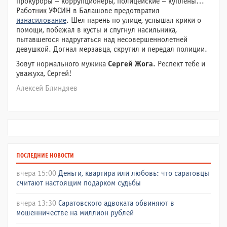
прокуроры – коррупционеры, полицейские – куплены…
Работник УФСИН в Балашове предотвратил
изнасилование
. Шел парень по улице, услышал крики о
помощи, побежал в кусты и спугнул насильника,
пытавшегося надругаться над несовершеннолетней
девушкой. Догнал мерзавца, скрутил и передал полиции.
Зовут нормального мужика
Сергей
Жога
. Респект тебе и
уважуха, Сергей!
Алексей Блиндяев
ПОСЛЕДНИЕ НОВОСТИ
вчера 15:00
Деньги, квартира или любовь: что саратовцы
считают настоящим подарком судьбы
вчера 13:30
Саратовского адвоката обвиняют в
мошенничестве на миллион рублей