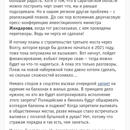
большая радость. Хотя о том, что в Саратовской области
можно построить черт знает что, мы и раньше
подозревали. Но в нашем регионе другая проблема – с
реализацией планов. До сих пор вспоминаю двухчасовую
пресс-конференцию инвестиционного министра
Жандарова
, когда тот рассказывал, с кем проведены
переговоры. Ведь ни черта не сделали!
И потому планы о строительстве третьего моста через
Волгу, которое вроде бы должно начаться в 2021 году,
тоже пока энтузиазма не вызывают. Вот начнут, пойдет
финансирование, вобьют первую сваю – тогда можно
будет на что-то надеяться. А пока это только разговоры.
Пляж на новой набережной тоже давно хотели сделать,
но сколько сложностей возникло…
Немало споров в соцсетях вызвал очередной
запрет
на
курение на балконах в жилых домах. В принципе дело
нужное, но кто же будет контролировать исполнение
этого запрета? Полицейские в бинокль будут обшаривать
взглядом балконы и лоджии? Когда запретили выпивать
в общественных местах, разве меньше стало встречаться
выпивох с початой бутылкой в руках? Нет, потому что
стражам порядка и так есть, чем заняться.