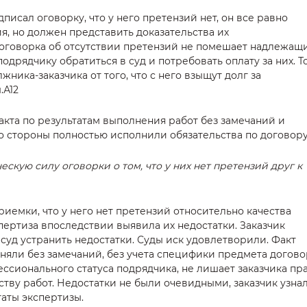
писал оговорку, что у него претензий нет, он все равно
я, но должен представить доказательства их
 оговорка об отсутствии претензий не помешает надлежащ
рядчику обратиться в суд и потребовать оплату за них. Т
лжника-заказчика от того, что с него взыщут долг за
.А12
акта по результатам выполнения работ без замечаний и
о стороны полностью исполнили обязательства по договору
кую силу оговорки о том, что у них нет претензий друг к
приемки, что у него нет претензий относительно качества
спертиза впоследствии выявила их недостатки. Заказчик
суд устранить недостатки. Суды иск удовлетворили. Факт
иняли без замечаний, без учета специфики предмета догово
ссионального статуса подрядчика, не лишает заказчика пр
тву работ. Недостатки не были очевидными, заказчик узнал
таты экспертизы.