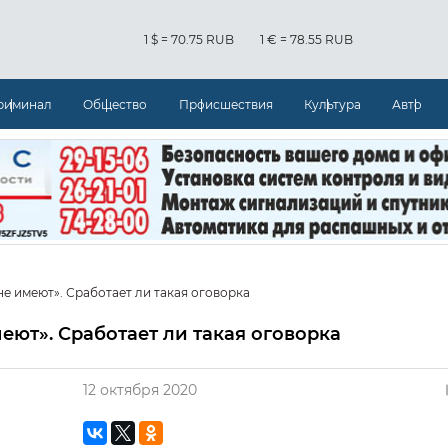
1 $ = 70.75 RUB
1 € = 78.55 RUB
риминал
Общество
Происшествия
Культура
Авто
е имеют». Сработает ли такая оговорка
еют». Сработает ли такая оговорка
12 октября 2020