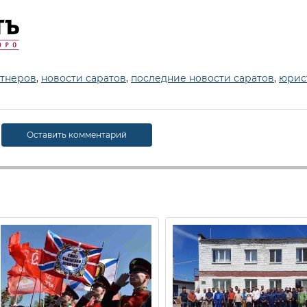
ртнеров
,
новости саратов
,
последние новости саратов
,
юрис
Оставить комментарий