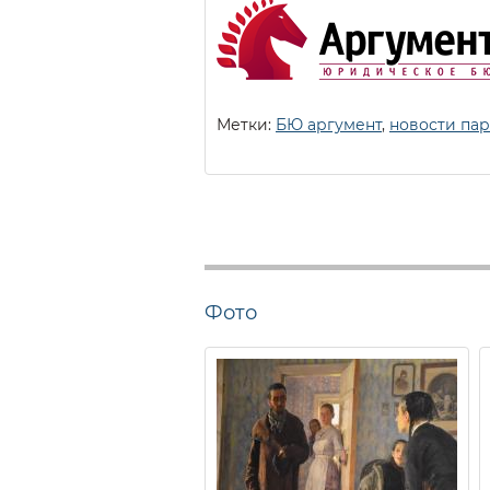
Метки:
БЮ аргумент
,
новости па
Фото