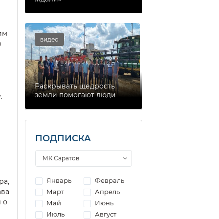
им
видео
о
Раскрывать щедрость
земли помогают люди
.
ПОДПИСКА
Январь
Февраль
ра,
ава
Март
Апрель
 о
Май
Июнь
Июль
Август