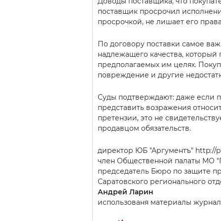
Доводы поставщика, что покупате
поставщик просрочил исполнение 
просрочкой, не лишает его права
По договору поставки самое важ
надлежащего качества, который 
предполагаемых им целях. Покуп
повреждение и другие недостатк
Суды подтверждают: даже если п
представить возражения относите
претензии, это не свидетельств
продавцом обязательств.
директор ЮБ "Аргументъ" http://p
член Общественной палаты МО "
председатель Бюро по защите п
Саратовского регионального о
Андрей Ларин
использованя материалы журнал