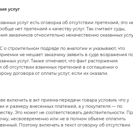
ния услуг
занных услуг есть оговорка об отсутствии претензий, это н
ообще нет претензий к качеству услуг. Так считают суды,
ия заказчиков относительно некачественно оказанных услу
 о строительном подряде по аналогии и указывают, что
приемки не мешает заказчику заявить в суде возражения п
азанных услуг. Также отмечают, что факт расторжения
 об отсутствии взаимных претензий в соглашении о
ону договора от оплаты услуг, если их оказали.
е включить в акт приема-передачи товара условия, что у
ам и размеру внесенных платежей, а у покупателя — по
честву. Это может не соответствовать действительности. П
очку, несвоевременно или не в полном объеме оплатить
твенный. Поэтому включать в текст оговорку об отсутствии