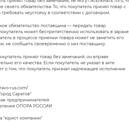
ль принял товар без замечаний, не могут исключать того, ч
своего обязательства. То, что покупатель принял товар с
 требовать неустойку в соответствии с договором.
ное обязательство поставщика — передать товар
покупатель может беспрепятственно использовать в заране
атель в процессе приемки товара может не заметить его
и, не сообщить своевременно о них поставщику.
окупатель принял товар без замечаний, он вправе
льно его качества. Если покупатель не указал в акте
ует о том, что покупатель признал надлежащее исполнение
ravo-rus.com/
Город Саратов"
рав предпринимателей
тделения ОПОРА РОССИИ
а "юрист компании"