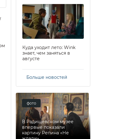
т
ом
Куда уходит лето: Wink
знает, чем заняться в
августе
Больше новостей
фото
В Радищевском музее
впервые показали
картину Репина «Не
ждали»