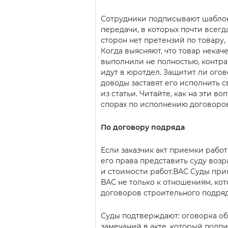
Сотрудники подписывают шабло
передачи, в которых почти всегда
сторон нет претензий по товару, 
Когда выясняют, что товар некач
выполнили не полностью, контра
идут в юротдел. Защитит ли огов
доводы заставят его исполнить с
из статьи. Читайте, как на эти в
спорах по исполнению договоров
По договору подряда
Если заказчик акт приемки работ
его права представить суду возр
и стоимости работ.ВАС Суды при
ВАС не только к отношениям, ко
договоров строительного подряд
Суды подтверждают: оговорка об
замечаний в акте, который подпи