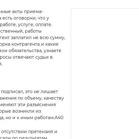
нные акты приема-
 есть оговорки, что у
работе, услуге, оплате.
ественный, работы
гент заплатил не всю сумму,
орка контрагента и какие
вои обязательства, узнаете
опросы отвечают судьи в
.
 подписал, это не лишает
ажения по объему, качеству
меняют эти разъяснения
торые возникли из
а, но и к иным работам.А40
 отсутствии претензий и
сали по результатам