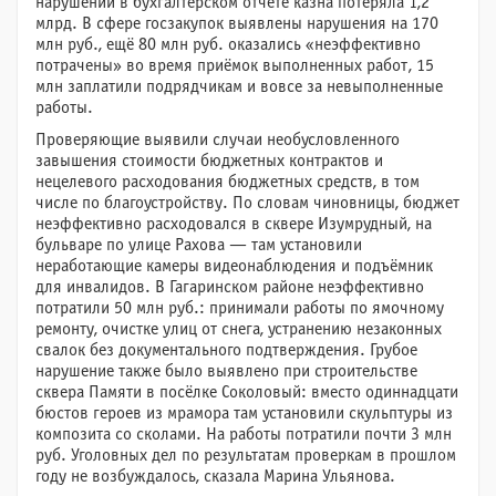
нарушений в бухгалтерском отчёте казна потеряла 1,2
млрд. В сфере госзакупок выявлены нарушения на 170
млн руб., ещё 80 млн руб. оказались «неэффективно
потрачены» во время приёмок выполненных работ, 15
млн заплатили подрядчикам и вовсе за невыполненные
работы.
Проверяющие выявили случаи необусловленного
завышения стоимости бюджетных контрактов и
нецелевого расходования бюджетных средств, в том
числе по благоустройству. По словам чиновницы, бюджет
неэффективно расходовался в сквере Изумрудный, на
бульваре по улице Рахова — там установили
неработающие камеры видеонаблюдения и подъёмник
для инвалидов. В Гагаринском районе неэффективно
потратили 50 млн руб.: принимали работы по ямочному
ремонту, очистке улиц от снега, устранению незаконных
свалок без документального подтверждения. Грубое
нарушение также было выявлено при строительстве
сквера Памяти в посёлке Соколовый: вместо одиннадцати
бюстов героев из мрамора там установили скульптуры из
композита со сколами. На работы потратили почти 3 млн
руб. Уголовных дел по результатам проверкам в прошлом
году не возбуждалось, сказала Марина Ульянова.