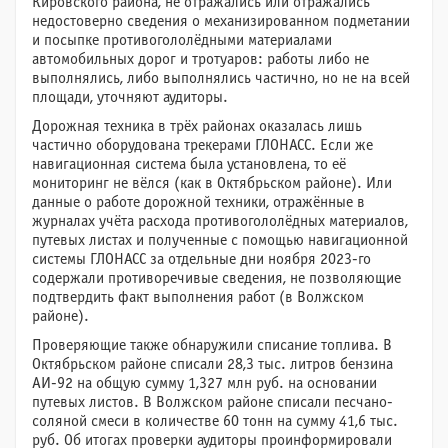
Кировского района, не отражались или отражались
недостоверно сведения о механизированном подметании
и посыпке противогололёдными материалами
автомобильных дорог и тротуаров: работы либо не
выполнялись, либо выполнялись частично, но не на всей
площади, уточняют аудиторы.
Дорожная техника в трёх районах оказалась лишь
частично оборудована трекерами ГЛОНАСС. Если же
навигационная система была установлена, то её
мониторинг не вёлся (как в Октябрьском районе). Или
данные о работе дорожной техники, отражённые в
журналах учёта расхода противогололёдных материалов,
путевых листах и полученные с помощью навигационной
системы ГЛОНАСС за отдельные дни ноября 2023-го
содержали противоречивые сведения, не позволяющие
подтвердить факт выполнения работ (в Волжском
районе).
Проверяющие также обнаружили списание топлива. В
Октябрьском районе списали 28,3 тыс. литров бензина
АИ-92 на общую сумму 1,327 млн руб. на основании
путевых листов. В Волжском районе списали песчано-
соляной смеси в количестве 60 тонн на сумму 41,6 тыс.
руб. Об итогах проверки аудиторы проинформировали