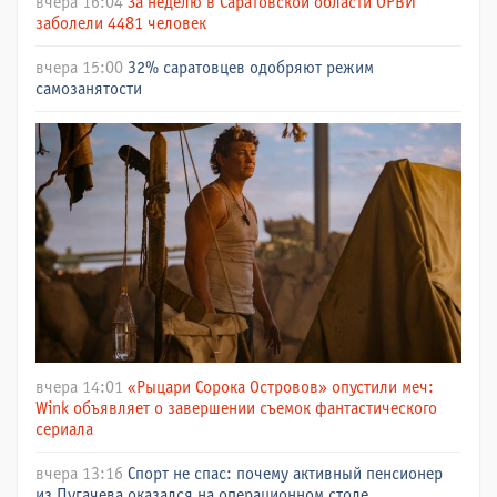
вчера 16:04
За неделю в Саратовской области ОРВИ
заболели 4481 человек
вчера 15:00
32% саратовцев одобряют режим
самозанятости
вчера 14:01
«Рыцари Сорока Островов» опустили меч:
Wink объявляет о завершении съемок фантастического
сериала
вчера 13:16
Спорт не спас: почему активный пенсионер
из Пугачева оказался на операционном столе