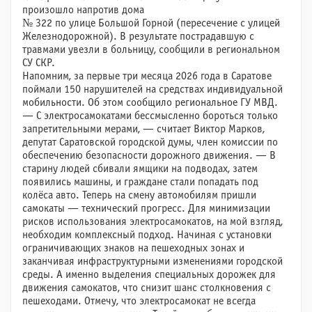
произошло напротив дома
№ 322 по улице Большой Горной (пересечение с улицей
Железнодорожной). В результате пострадавшую с
травмами увезли в больницу, сообщили в региональном
СУ СКР.
Напомним, за первые три месяца 2026 года в Саратове
поймали 150 нарушителей на средствах индивидуальной
мобильности. Об этом сообщило региональное ГУ МВД.
— С электросамокатами бессмысленно бороться только
запретительными мерами, — считает Виктор Марков,
депутат Саратовской городской думы, член комиссии по
обеспечению безопасности дорожного движения. — В
старину людей сбивали ямщики на подводах, затем
появились машины, и граждане стали попадать под
колёса авто. Теперь на смену автомобилям пришли
самокаты — технический прогресс. Для минимизации
рисков использования электросамокатов, на мой взгляд,
необходим комплексный подход. Начиная с установки
ограничивающих знаков на пешеходных зонах и
заканчивая инфраструктурными изменениями городской
среды. А именно выделения специальных дорожек для
движения самокатов, что снизит шанс столкновения с
пешеходами. Отмечу, что электросамокат не всегда