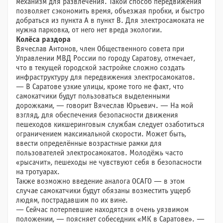
механизм для развлечения. Такой способ передвижения
позволяет сэкономить время, объезжая пробки, и быстро
добраться из пункта А в пункт В. Для электросамоката не
нужна парковка, от него нет вреда экологии.
Колёса раздора
Вячеслав Антонов, член Общественного совета при
Управлении МВД России по городу Саратову, отмечает,
что в текущей городской застройке сложно создать
инфраструктуру для передвижения электросамокатов.
— В Саратове узкие улицы, кроме того не факт, что
самокатчики будут пользоваться выделенными
дорожками, — говорит Вячеслав Юрьевич. — На мой
взгляд, для обеспечения безопасности движения
пешеходов кикшеринговым службам следует озаботиться
ограничением максимальной скорости. Может быть,
ввести определённые возрастные рамки для
пользователей электросамокатов. Молодёжь часто
«рысачит», пешеходы не чувствуют себя в безопасности
на тротуарах.
Также возможно введение аналога ОСАГО — в этом
случае самокатчики будут обязаны возместить ущерб
людям, пострадавшим по их вине.
— Сейчас потерпевшие находятся в очень уязвимом
положении, — поясняет собеседник «МК в Саратове». —