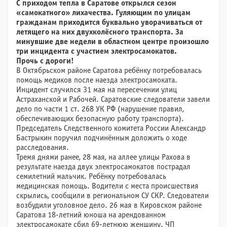
С приходом тепла в Саратове открылся сезон
«самокатного» лихачества. Гуляющим по улицам
гражданам приходится буквально уворачиваться от
летящего на них двухколёсного транспорта. За
минувшие две недели в областном центре произошло
три инцидента с участием электросамокатов.
Прочь с дороги!
В Октябрьском районе Саратова ребёнку потребовалась
помощь медиков после наезда электросамоката.
Инцидент случился 31 мая на пересечении улиц
Астраханской и Рабочей. Саратовские следователи завели
дело по части 1 ст. 268 УК РФ (нарушение правил,
обеспечивающих безопасную работу транспорта).
Председатель Следственного комитета России Александр
Бастрыкин поручил подчинённым доложить о ходе
расследования.
Тремя днями ранее, 28 мая, на аллее улицы Рахова в
результате наезда двух электросамокатов пострадал
семилетний мальчик. Ребёнку потребовалась
медицинская помощь. Водители с места происшествия
скрылись, сообщили в региональном СУ СКР. Следователи
возбудили уголовное дело. 26 мая в Кировском районе
Саратова 18-летний юноша на арендованном
электросамокате сбил 69-летнюю женщину. ЧП