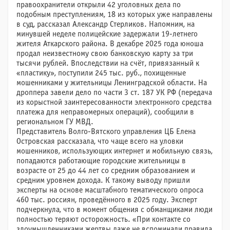
правоохранители открыли 42 уголовных дела по
подобным преступлениям, 18 из которых уже направлены
в суд, рассказал Александр Стерликов. Напомним, на
минувшей неделе полицейские задержали 19-летнего
жителя Аткарского района. В декабре 2025 года юноша
продал неизвестному свою банковскую карту за три
тысячи рублей. Впоследствии на счёт, привязанный к
«пластику», поступили 245 тыс. руб., похищенные
мошенниками у жительницы Ленинградской области. На
дроппера завели дело по части 3 ст. 187 УК РФ (передача
из корыстной заинтересованности электронного средства
платежа для неправомерных операций), сообщили в
региональном ГУ МВД.
Представитель Волго-Вятского управления ЦБ Елена
Островская рассказала, что чаще всего на уловки
мошенников, использующих интернет и мобильную связь,
попадаются работающие городские жительницы в
возрасте от 25 до 44 лет со средним образованием и
средним уровнем дохода. К такому выводу пришли
эксперты на основе масштабного тематического опроса
460 тыс. россиян, проведённого в 2025 году. Эксперт
подчеркнула, что в момент общения с обманщиками люди
полностью теряют осторожность. «При контакте со
злоумышленниками жертвы даже не вспоминали правила