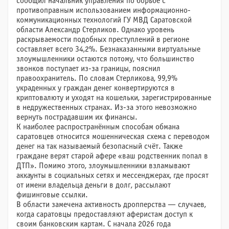
сообщил начальник управления по борьбе с
противоправным использованием информационно-
коммуникационных технологий ГУ МВД Саратовской
области Александр Стерликов. Однако уровень
раскрываемости подобных преступлений в регионе
составляет всего 34,2%. Безнаказанными виртуальные
злоумышленники остаются потому, что большинство
звонков поступает из-за границы, пояснил
правоохранитель. По словам Стерликова, 99,9%
украденных у граждан денег конвертируются в
криптовалюту и уходят на кошельки, зарегистрированные
в недружественных странах. Из-за этого невозможно
вернуть пострадавшим их финансы.
К наиболее распространённым способам обмана
саратовцев относится мошенническая схема с переводом
денег на так называемый безопасный счёт. Также
граждане верят старой афере «ваш родственник попал в
ДТП». Помимо этого, злоумышленники взламывают
аккаунты в социальных сетях и мессенджерах, где просят
от имени владельца деньги в долг, рассылают
фишинговые ссылки.
В области замечена активность дропперства — случаев,
когда саратовцы предоставляют аферистам доступ к
своим банковским картам. С начала 2026 года