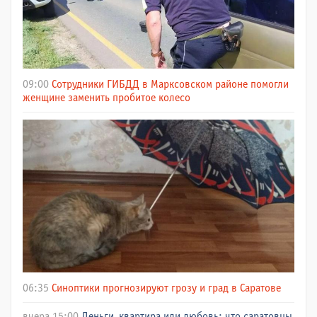
09:00
Сотрудники ГИБДД в Марксовском районе помогли
женщине заменить пробитое колесо
06:35
Синоптики прогнозируют грозу и град в Саратове
вчера 15:00
Деньги, квартира или любовь: что саратовцы