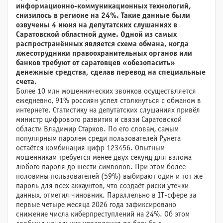
информационно-коммуникационных технологий,
снизилось в регионе на 24%. Такие данные были
озвучены 4 июня на депутатских слушаниях в
Саратовской областной думе. Одной из самых
распространённых является схема обмана, когда
лжесотрудники правоохранительных органов или
банков требуют от саратовцев «обезопасить»
денежные средства, сделав перевод на специальные
счета.
Более 10 млн мошеннических звонков осуществляется
ежедневно, 91% россиян успел столкнуться с обманом в
интернете. Статистику на депутатских слушаниях привёл
министр цифрового развития и связи Саратовской
области Владимир Старков. По его словам, самым
популярным паролем среди пользователей Рунета
остаётся комбинация цифр 123456. Опытным
мошенникам требуется менее двух секунд для взлома
любого пароля до шести символов. При этом более
половины пользователей (59%) выбирают один и тот же
пароль для всех аккаунтов, что создаёт риски утечки
данных, отметил чиновник. Параллельно в IT-сфере за
первые четыре месяца 2026 года зафиксировано
снижение числа киберпреступлений на 24%. Об этом