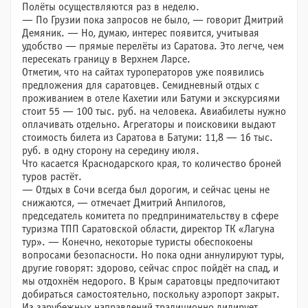
Полёты осуществляются раз в неделю.
— По Грузии пока запросов не было, — говорит Дмитрий
Демяник. — Но, думаю, интерес появится, учитывая
удобство — прямые перелёты из Саратова. Это легче, чем
пересекать границу в Верхнем Ларсе.
Отметим, что на сайтах туроператоров уже появились
предложения для саратовцев. Семидневный отдых с
проживанием в отеле Кахетии или Батуми и экскурсиями
стоит 55 — 100 тыс. руб. на человека. Авиабилеты нужно
оплачивать отдельно. Агрегаторы и поисковики выдают
стоимость билета из Саратова в Батуми: 11,8 — 16 тыс.
руб. в одну сторону на середину июля.
Что касается Краснодарского края, то количество броней
туров растёт.
— Отдых в Сочи всегда был дорогим, и сейчас цены не
снижаются, — отмечает Дмитрий Анпилогов,
председатель комитета по предпринимательству в сфере
туризма ТПП Саратовской области, директор ТК «Лагуна
тур». — Конечно, некоторые туристы обеспокоены
вопросами безопасности. Но пока одни аннулируют туры,
другие говорят: здорово, сейчас спрос пойдёт на спад, и
мы отдохнём недорого. В Крым саратовцы предпочитают
добираться самостоятельно, поскольку аэропорт закрыт.
Из зарубежных направлений традиционно лидирует