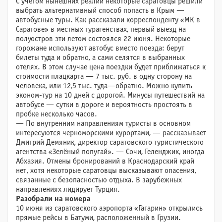
С учётом нынешних реалий некоторые саратовцы решили
выбрать альтернативный способ попасть в Крым —
автобусные туры. Как рассказали корреспонденту «МК в
Саратове» в местных турагенствах, первый выезд на
полуостров эти летом состоялся 22 июня. Некоторые
горожане используют автобус вместо поезда: берут
билеты туда и обратно, а сами селятся в выбранных
отелях. В этом случае цена поездки будет приближаться к
стоимости плацкарта — 7 тыс. руб. в одну сторону на
человека, или 12,5 тыс. туда—обратно. Можно купить
эконом-тур на 10 дней с дорогой. Минусы путешествий на
автобусе — сутки в дороге и вероятность простоять в
пробке несколько часов.
— По внутренним направлениям туристы в основном
интересуются черноморскими курортами, — рассказывает
Дмитрий Демяник, директор саратовского туристического
агентства «Зелёный попугай». — Сочи, Геленджик, иногда
Абхазия. Отмены бронирований в Краснодарский край
нет, хотя некоторые саратовцы высказывают опасения,
связанные с безопасностью отдыха. В зарубежных
направлениях лидирует Турция.
Разобрали на номера
10 июня из саратовского аэропорта «Гагарин» открылись
прямые рейсы в Батуми, расположенный в Грузии.