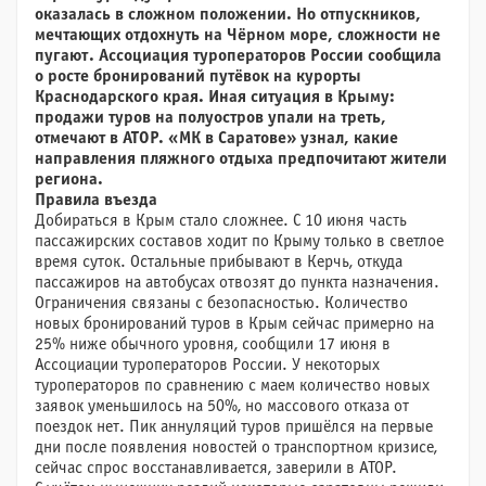
оказалась в сложном положении. Но отпускников,
мечтающих отдохнуть на Чёрном море, сложности не
пугают. Ассоциация туроператоров России сообщила
о росте бронирований путёвок на курорты
Краснодарского края. Иная ситуация в Крыму:
продажи туров на полуостров упали на треть,
отмечают в АТОР. «МК в Саратове» узнал, какие
направления пляжного отдыха предпочитают жители
региона.
Правила въезда
Добираться в Крым стало сложнее. С 10 июня часть
пассажирских составов ходит по Крыму только в светлое
время суток. Остальные прибывают в Керчь, откуда
пассажиров на автобусах отвозят до пункта назначения.
Ограничения связаны с безопасностью. Количество
новых бронирований туров в Крым сейчас примерно на
25% ниже обычного уровня, сообщили 17 июня в
Ассоциации туроператоров России. У некоторых
туроператоров по сравнению с маем количество новых
заявок уменьшилось на 50%, но массового отказа от
поездок нет. Пик аннуляций туров пришёлся на первые
дни после появления новостей о транспортном кризисе,
сейчас спрос восстанавливается, заверили в АТОР.