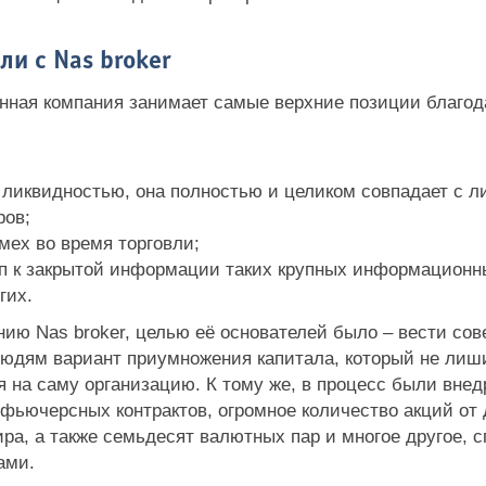
и с Nas broker
анная компания занимает самые верхние позиции благ
й ликвидностью, она полностью и целиком совпадает с 
ров;
мех во время торговли;
уп к закрытой информации таких крупных информационных
гих.
анию Nas broker, целью её основателей было – вести со
людям вариант приумножения капитала, который не лиш
я на саму организацию. К тому же, в процесс были внед
фьючерсных контрактов, огромное количество акций от 
ира, а также семьдесят валютных пар и многое другое
ками.