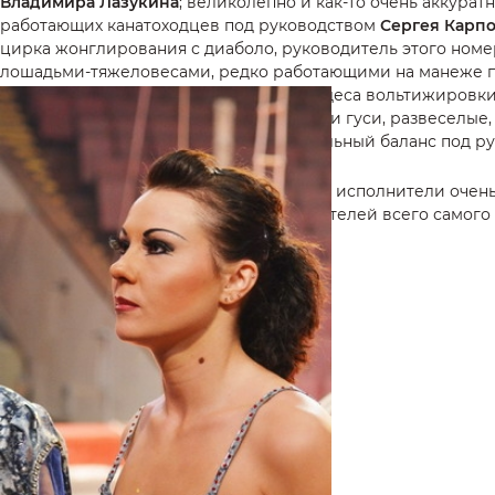
Владимира Лазукина
; великолепно и как-то очень аккура
работающих канатоходцев под руководством
Сергея Карп
цирка жонглирования с диаболо, руководитель этого ном
лошадьми-тяжеловесами, редко работающими на манеже по
Александрова-Серж
, где проявляют чудеса вольтижировки
интересного: дрессированные собачки и гуси, развеселые
хула-хупом
Майи Артемьевой
, оригинальный баланс под 
Остается добавить, что практически все исполнители очен
артистов цирка — достойных продолжателей всего самого 