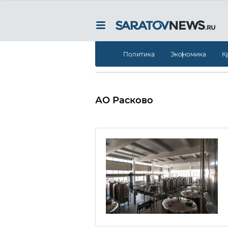
Политика
Экономика
К
АО Расково