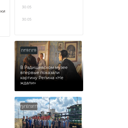
30.05
еки
30.05
ГґГ®ГІГ®
В Радищевском музее
впервые показали
картину Репина «Не
ждали»
ГўГЁГ¤ГҐГ®