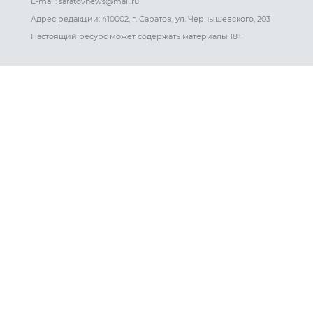
E-mail: saratovnews@mail.ru
Адрес редакции: 410002, г. Саратов, ул. Чернышевского, 203
Настоящий ресурс может содержать материалы 18+