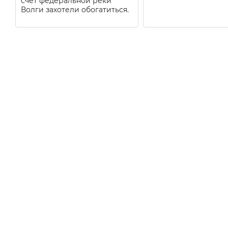
счёт федеральной реки
Волги захотели обогатиться.