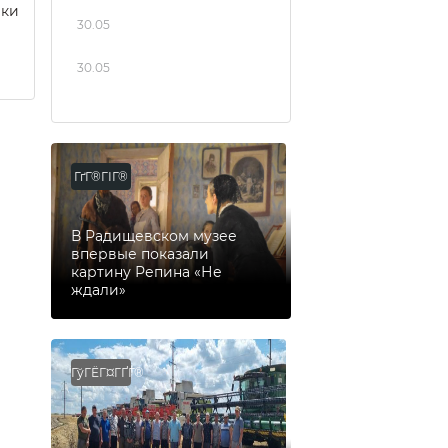
еки
30.05
30.05
ГґГ®ГІГ®
В Радищевском музее
впервые показали
картину Репина «Не
ждали»
ГўГЁГ¤ГҐГ®